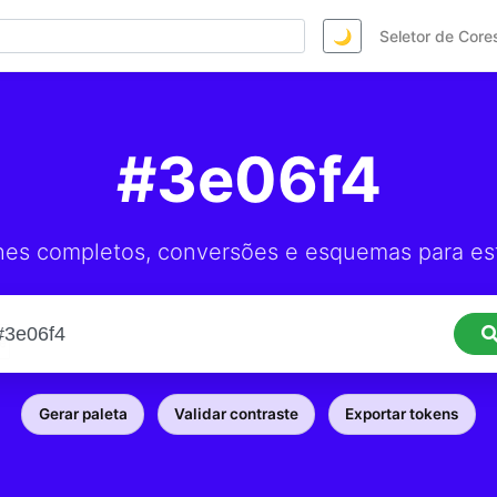
🌙
Seletor de Core
#3e06f4
hes completos, conversões e esquemas para est
Gerar paleta
Validar contraste
Exportar tokens