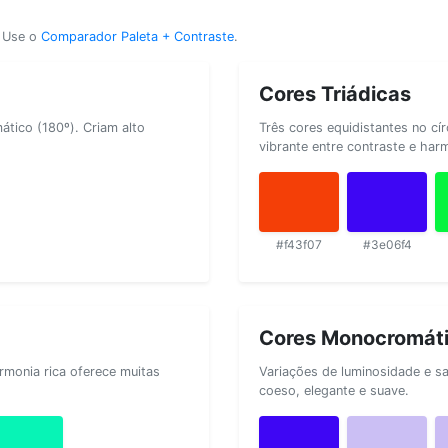
? Use o
Comparador Paleta + Contraste
.
Cores Triádicas
tico (180º). Criam alto
Três cores equidistantes no cí
vibrante entre contraste e har
#f43f07
#3e06f4
Cores Monocromát
rmonia rica oferece muitas
Variações de luminosidade e s
coeso, elegante e suave.