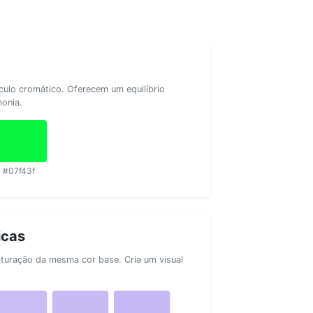
rculo cromático. Oferecem um equilíbrio
monia.
#07f43f
icas
aturação da mesma cor base. Cria um visual