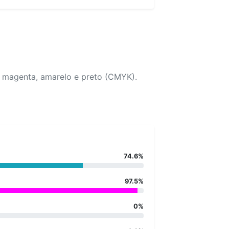
, magenta, amarelo e preto (CMYK).
74.6%
97.5%
0%