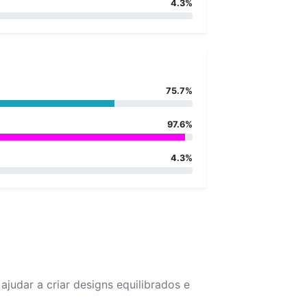
4.3%
75.7%
97.6%
4.3%
udar a criar designs equilibrados e