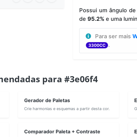
Possui um ângulo de
de
95.2%
e uma lumi
Para ser mais
W
.
3300CC
mendadas para #3e06f4
Gerador de Paletas
E
Crie harmonias e esquemas a partir desta cor.
G
Comparador Paleta + Contraste
E