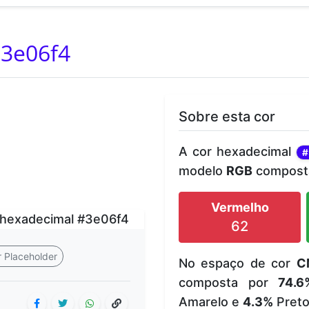
3e06f4
Sobre esta cor
A cor hexadecimal
#
modelo
RGB
composta
Vermelho
62
 Placeholder
No espaço de cor
C
composta por
74.6
Amarelo e
4.3%
Preto