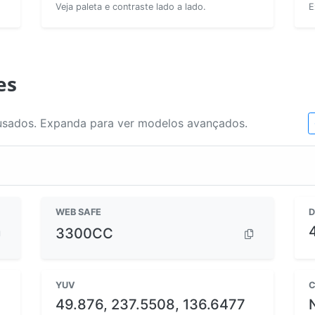
Veja paleta e contraste lado a lado.
E
es
usados. Expanda para ver modelos avançados.
WEB SAFE
D
3300CC
YUV
C
49.876, 237.5508, 136.6477