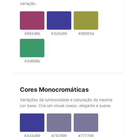
variação.
#993d6b
#3d3d99
#99993d
#3d996b
Cores Monocromáticas
Variações de luminosidade e saturação da mesma
cor base. Cria um visual coeso, elegante e suave.
#3d3d99
#787899
#777799