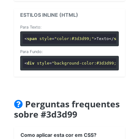
ESTILOS INLINE (HTML)
Para Texto:
<
span
style
=
"color:#3d3d99;"
>
Texto
</
span
>
Para Fundo:
<
div
style
=
"background-color:#3d3d99;"
>
...
</
di
Perguntas frequentes
sobre #3d3d99
Como aplicar esta cor em CSS?