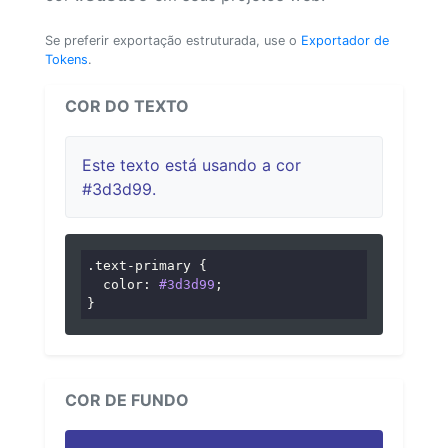
Se preferir exportação estruturada, use o
Exportador de
Tokens
.
COR DO TEXTO
Este texto está usando a cor
#3d3d99.
.text-primary
 {

color
: 
#3d3d99
;

}
COR DE FUNDO