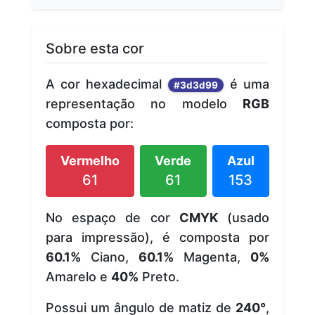
Sobre esta cor
A cor hexadecimal
é uma
#3d3d99
representação no modelo
RGB
composta por:
Vermelho
Verde
Azul
61
61
153
No espaço de cor
CMYK
(usado
para impressão), é composta por
60.1%
Ciano,
60.1%
Magenta,
0%
Amarelo e
40%
Preto.
Possui um ângulo de matiz de
240°
,