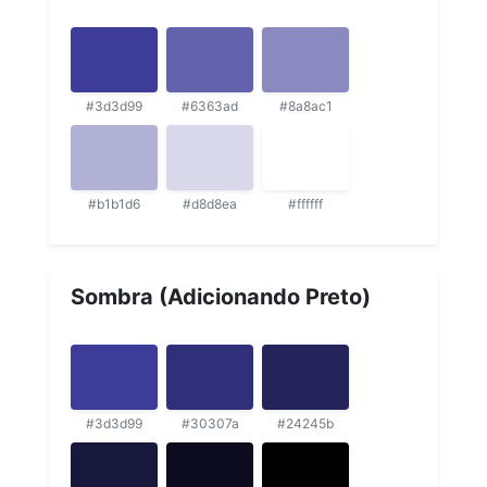
#3d3d99
#6363ad
#8a8ac1
#b1b1d6
#d8d8ea
#ffffff
Sombra (Adicionando Preto)
#3d3d99
#30307a
#24245b