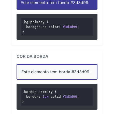
Este elemento tem fundo #3d3d99.
.bg-primary
 {

background-color
: 
#3d3d99
;

}
COR DA BORDA
Este elemento tem borda #3d3d99.
.border-primary
 {

border
: 
1px
 solid 
#3d3d99
;

}