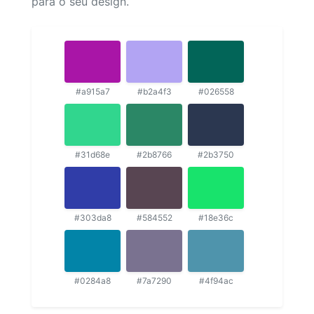
para o seu design.
#a915a7
#b2a4f3
#026558
#31d68e
#2b8766
#2b3750
#303da8
#584552
#18e36c
#0284a8
#7a7290
#4f94ac