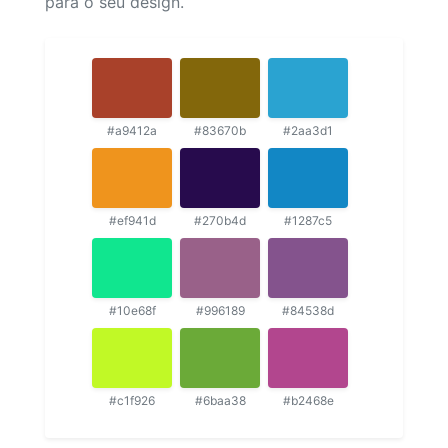
para o seu design.
#a9412a
#83670b
#2aa3d1
#ef941d
#270b4d
#1287c5
#10e68f
#996189
#84538d
#c1f926
#6baa38
#b2468e