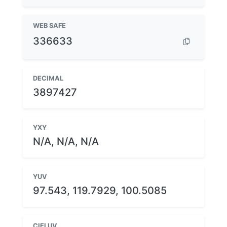
WEB SAFE
336633
DECIMAL
3897427
YXY
N/A, N/A, N/A
YUV
97.543, 119.7929, 100.5085
CIELUV