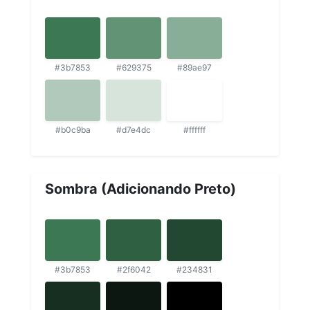
#3b7853
#629375
#89ae97
#b0c9ba
#d7e4dc
#ffffff
Sombra (Adicionando Preto)
#3b7853
#2f6042
#234831