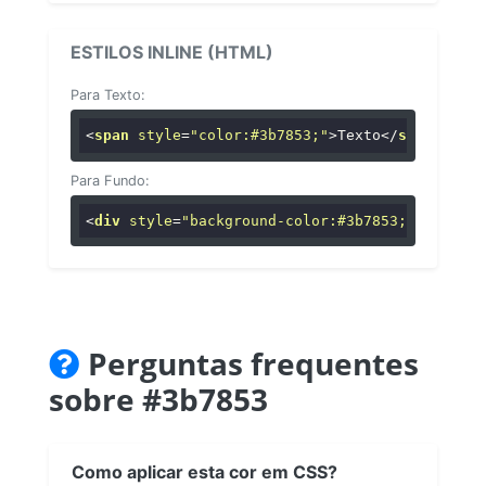
ESTILOS INLINE (HTML)
Para Texto:
<
span
style
=
"color:#3b7853;"
>
Texto
</
span
>
Para Fundo:
<
div
style
=
"background-color:#3b7853;"
>
...
</
di
Perguntas frequentes
sobre #3b7853
Como aplicar esta cor em CSS?