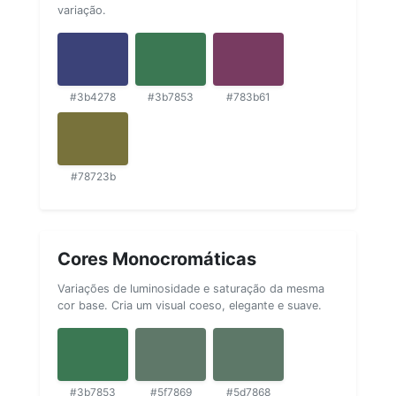
variação.
#3b4278
#3b7853
#783b61
#78723b
Cores Monocromáticas
Variações de luminosidade e saturação da mesma
cor base. Cria um visual coeso, elegante e suave.
#3b7853
#5f7869
#5d7868