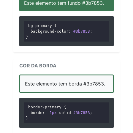
Este elemento tem fundo #3b7853.
.bg-primary
 {

background-color
: 
#3b7853
;

}
COR DA BORDA
Este elemento tem borda #3b7853.
.border-primary
 {

border
: 
1px
 solid 
#3b7853
;

}