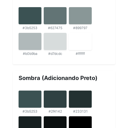
#3b5253
#627475
#899797
#b0b9ba
#d7dcdc
#ffffff
Sombra (Adicionando Preto)
#3b5253
#2f4142
#233131