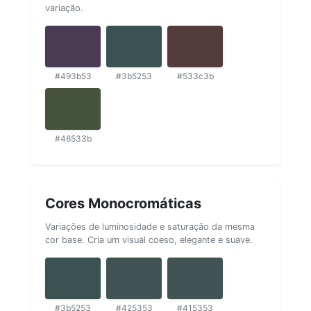
variação.
#493b53
#3b5253
#533c3b
#46533b
Cores Monocromáticas
Variações de luminosidade e saturação da mesma
cor base. Cria um visual coeso, elegante e suave.
#3b5253
#425353
#415353