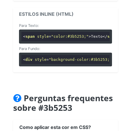
ESTILOS INLINE (HTML)
Para Texto:
<
span
style
=
"color:#3b5253;"
>
Texto
</
span
>
Para Fundo:
<
div
style
=
"background-color:#3b5253;"
>
...
</
di
Perguntas frequentes
sobre #3b5253
Como aplicar esta cor em CSS?