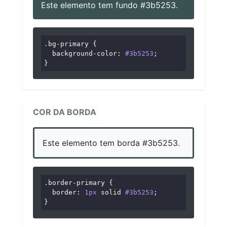
Este elemento tem fundo #3b5253.
.bg-primary
 {

background-color
: 
#3b5253
;

}
COR DA BORDA
Este elemento tem borda #3b5253.
.border-primary
 {

border
: 
1px
 solid 
#3b5253
;

}