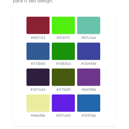
para o seu design.
#892133
#51ef10
#67c3aa
#315b93
#18930a
#3b449e
#301e3e
#475b0f
#6d368a
#ebed9e
#631ee5
#2067ab