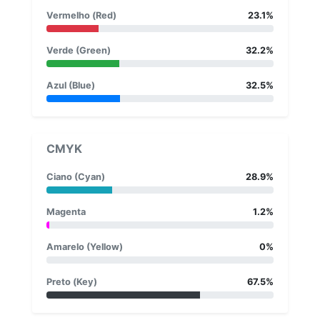
Vermelho (Red)
23.1%
Verde (Green)
32.2%
Azul (Blue)
32.5%
CMYK
Ciano (Cyan)
28.9%
Magenta
1.2%
Amarelo (Yellow)
0%
Preto (Key)
67.5%