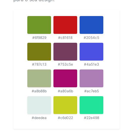
#6f9829
#c81618
#2054c5
#787c13
#753c5e
#4a51e3
#a8b88b
#a80a6b
#ac7eb5
#deedea
#c6d022
#22e498