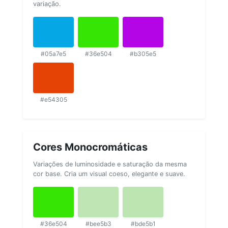
variação.
#05a7e5
#36e504
#b305e5
#e54305
Cores Monocromáticas
Variações de luminosidade e saturação da mesma
cor base. Cria um visual coeso, elegante e suave.
#36e504
#bee5b3
#bde5b1