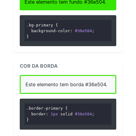
Este elemento tem fundo #36e504.
.bg-primary
 {

background-color
: 
#36e504
;

}
COR DA BORDA
Este elemento tem borda #36e504.
.border-primary
 {

border
: 
1px
 solid 
#36e504
;

}