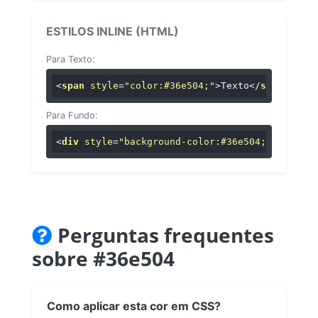
ESTILOS INLINE (HTML)
Para Texto:
<
span
style
=
"color:#36e504;"
>
Texto
</
span
>
Para Fundo:
<
div
style
=
"background-color:#36e504;"
>
...
</
di
Perguntas frequentes
sobre #36e504
Como aplicar esta cor em CSS?