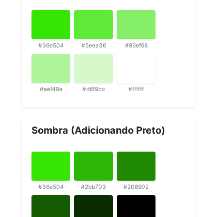
#36e504
#5eea36
#86ef68
#aef49a
#d6f9cc
#ffffff
Sombra (Adicionando Preto)
#36e504
#2bb703
#208902