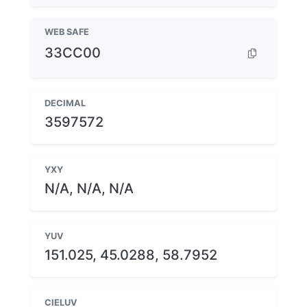
WEB SAFE
33CC00
DECIMAL
3597572
YXY
N/A, N/A, N/A
YUV
151.025, 45.0288, 58.7952
CIELUV