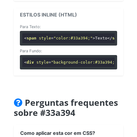
ESTILOS INLINE (HTML)
Para Texto:
<
span
style
=
"color:#33a394;"
>
Texto
</
span
>
Para Fundo:
<
div
style
=
"background-color:#33a394;"
>
...
</
di
Perguntas frequentes
sobre #33a394
Como aplicar esta cor em CSS?