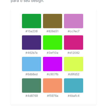
para o seu design.
#15a238
#826d31
#cc7ec7
#462b7a
#3ef10a
#d12082
#6db8ed
#c907fb
#d9fd52
#4d8769
#f5976a
#4bafc4