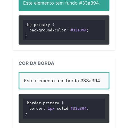
Este elemento tem fundo #33a394.
.bg-primary
 {

background-color
: 
#33a394
;

}
COR DA BORDA
Este elemento tem borda #33a394.
.border-primary
 {

border
: 
1px
 solid 
#33a394
;

}