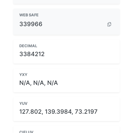
WEB SAFE
339966
DECIMAL
3384212
YXY
N/A, N/A, N/A
YUV
127.802, 139.3984, 73.2197
CIELUV