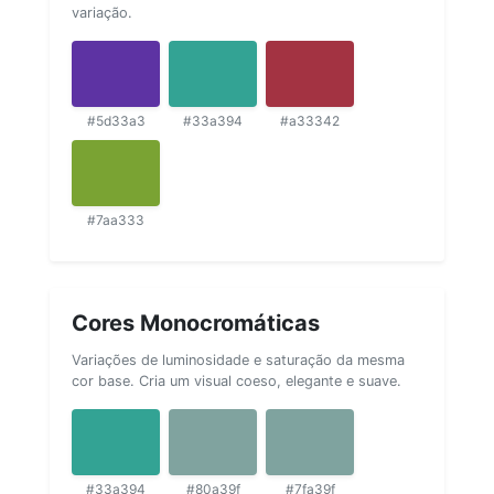
variação.
#5d33a3
#33a394
#a33342
#7aa333
Cores Monocromáticas
Variações de luminosidade e saturação da mesma
cor base. Cria um visual coeso, elegante e suave.
#33a394
#80a39f
#7fa39f