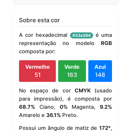
Sobre esta cor
A cor hexadecimal
é uma
#33a394
representação no modelo
RGB
composta por:
Vermelho
Verde
Azul
51
163
148
No espaço de cor
CMYK
(usado
para impressão), é composta por
68.7%
Ciano,
0%
Magenta,
9.2%
Amarelo e
36.1%
Preto.
Possui um ângulo de matiz de
172°
,