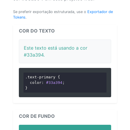
Se preferir exportação estruturada, use o
Exportador de
Tokens
.
COR DO TEXTO
Este texto está usando a cor
#33a394.
.text-primary
 {

color
: 
#33a394
;

}
COR DE FUNDO