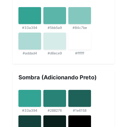
#33a394
#5bb5a9
#84c7be
#addad4
#d6ece9
#ffffff
Sombra (Adicionando Preto)
#33a394
#288276
#1e6158