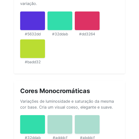
variação.
#5632dd
#32ddab
#dd3264
#badd32
Cores Monocromáticas
Variações de luminosidade e saturação da mesma
cor base. Cria um visual coeso, elegante e suave.
#32ddab
#adddcf
#abddcf