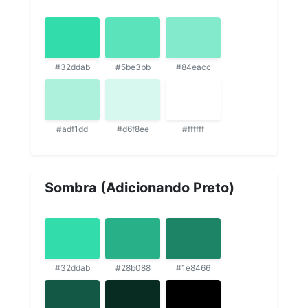
#32ddab
#5be3bb
#84eacc
#adf1dd
#d6f8ee
#ffffff
Sombra (Adicionando Preto)
#32ddab
#28b088
#1e8466