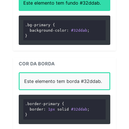
Este elemento tem fundo #32ddab.
.bg-primary
 {

background-color
: 
#32ddab
;

}
COR DA BORDA
Este elemento tem borda #32ddab.
.border-primary
 {

border
: 
1px
 solid 
#32ddab
;

}