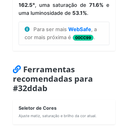
162.5°
, uma saturação de
71.6%
e
uma luminosidade de
53.1%
.
Para ser mais
WebSafe
, a
cor mais próxima é
.
00CC99
Ferramentas
recomendadas para
#32ddab
Seletor de Cores
Ajuste matiz, saturação e brilho da cor atual.