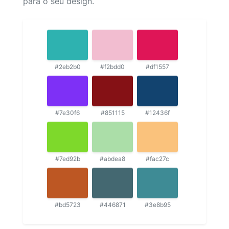
para o seu design.
#2eb2b0
#f2bdd0
#df1557
#7e30f6
#851115
#12436f
#7ed92b
#abdea8
#fac27c
#bd5723
#446871
#3e8b95