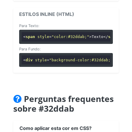
ESTILOS INLINE (HTML)
Para Texto:
<
span
style
=
"color:#32ddab;"
>
Texto
</
span
>
Para Fundo:
<
div
style
=
"background-color:#32ddab;"
>
...
</
di
Perguntas frequentes
sobre #32ddab
Como aplicar esta cor em CSS?