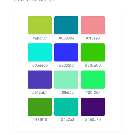
#abcf37
#05869d
#f18e93
#0aeedb
#2d32fd
#36ca03
#513ab7
#86efbb
#20f367
#439f18
#04c2a3
#450a70