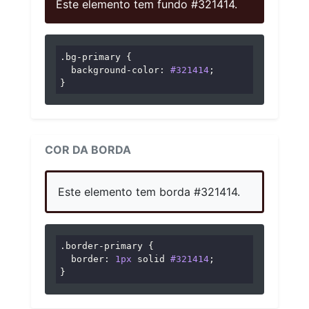
Este elemento tem fundo #321414.
.bg-primary
 {

background-color
: 
#321414
;

}
COR DA BORDA
Este elemento tem borda #321414.
.border-primary
 {

border
: 
1px
 solid 
#321414
;

}