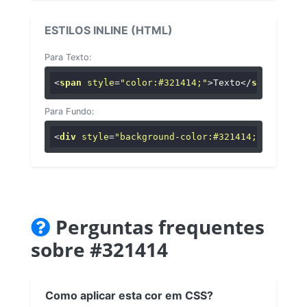
ESTILOS INLINE (HTML)
Para Texto:
<
span
style
=
"color:#321414;"
>
Texto
</
span
>
Para Fundo:
<
div
style
=
"background-color:#321414;"
>
...
</
di
Perguntas frequentes
sobre #321414
Como aplicar esta cor em CSS?