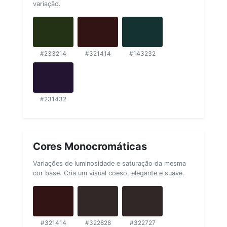
variação.
#233214
#321414
#143232
#231432
Cores Monocromáticas
Variações de luminosidade e saturação da mesma
cor base. Cria um visual coeso, elegante e suave.
#321414
#322828
#322727