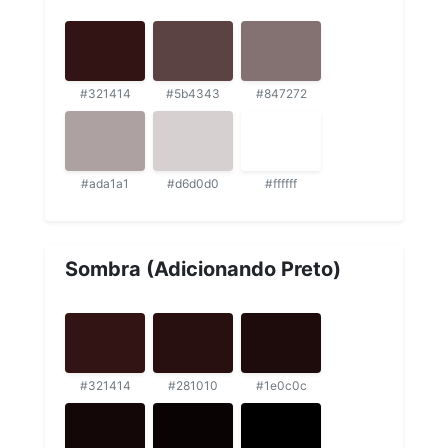
#321414
#5b4343
#847272
#ada1a1
#d6d0d0
#ffffff
Sombra (Adicionando Preto)
#321414
#281010
#1e0c0c