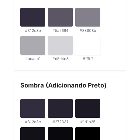
#312c3e
#5a5664
#83808b
#acaab1
#d5d4d8
#ffffff
Sombra (Adicionando Preto)
#312c3e
#272331
#1d1a25