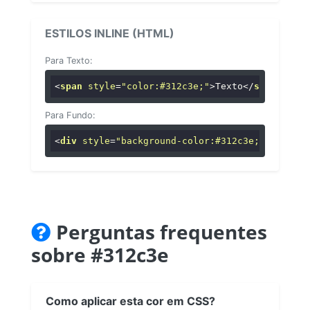
ESTILOS INLINE (HTML)
Para Texto:
<
span
style
=
"color:#312c3e;"
>
Texto
</
span
>
Para Fundo:
<
div
style
=
"background-color:#312c3e;"
>
...
</
di
Perguntas frequentes
sobre #312c3e
Como aplicar esta cor em CSS?