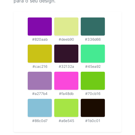
para o seu design.
#820aab
#deeb90
#336d66
#cac216
#32132a
#45ea92
#a277b4
#fa48db
#70cb16
#86c0d7
#a6e545
#1b0c01