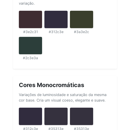
variação.
#3e2c31
#312c3e
#3a3e2c
#2c3e3a
Cores Monocromáticas
Variações de luminosidade e saturação da mesma
cor base. Cria um visual coeso, elegante e suave.
#312c3e
#35313e
#35313e