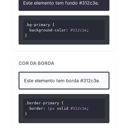
Este elemento tem fundo #312c3e.
.bg-primary
 {

background-color
: 
#312c3e
;

}
COR DA BORDA
Este elemento tem borda #312c3e.
.border-primary
 {

border
: 
1px
 solid 
#312c3e
;

}