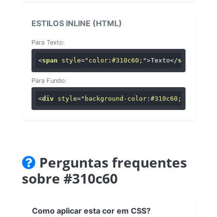
ESTILOS INLINE (HTML)
Para Texto:
<
span
style
=
"color:#310c60;"
>
Texto
</
span
>
Para Fundo:
<
div
style
=
"background-color:#310c60;"
>
...
</
di
Perguntas frequentes
sobre #310c60
Como aplicar esta cor em CSS?