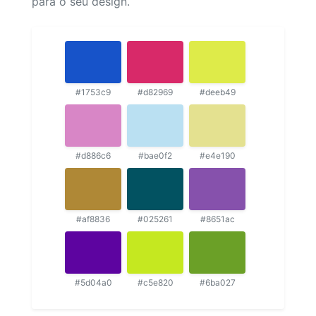
para o seu design.
#1753c9
#d82969
#deeb49
#d886c6
#bae0f2
#e4e190
#af8836
#025261
#8651ac
#5d04a0
#c5e820
#6ba027