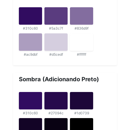
#310c60
#5a3c7f
#836d9f
#ac9dbf
#d5cedf
#ffffff
Sombra (Adicionando Preto)
#310c60
#27094c
#1d0739