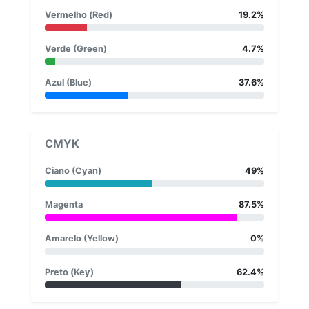
Vermelho (Red)
19.2%
Verde (Green)
4.7%
Azul (Blue)
37.6%
CMYK
Ciano (Cyan)
49%
Magenta
87.5%
Amarelo (Yellow)
0%
Preto (Key)
62.4%