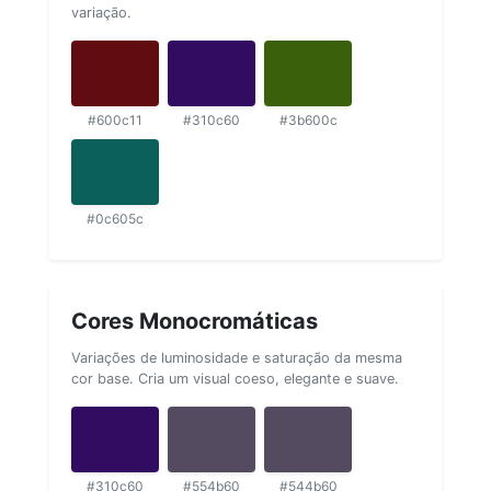
variação.
#600c11
#310c60
#3b600c
#0c605c
Cores Monocromáticas
Variações de luminosidade e saturação da mesma
cor base. Cria um visual coeso, elegante e suave.
#310c60
#554b60
#544b60