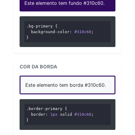
Este elemento tem fundo #310c60.
.bg-primary
 {

background-color
: 
#310c60
;

}
COR DA BORDA
Este elemento tem borda #310c60.
.border-primary
 {

border
: 
1px
 solid 
#310c60
;

}