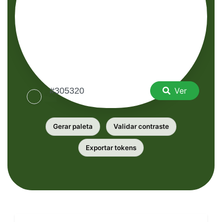
Ver
Gerar paleta
Validar contraste
Exportar tokens