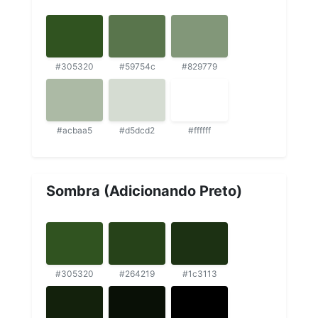
#305320
#59754c
#829779
#acbaa5
#d5dcd2
#ffffff
Sombra (Adicionando Preto)
#305320
#264219
#1c3113