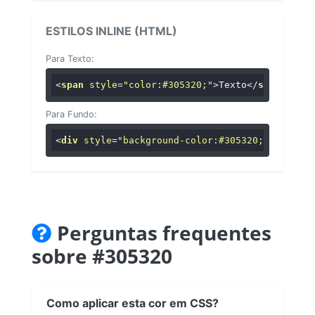
ESTILOS INLINE (HTML)
Para Texto:
<
span
style
=
"color:#305320;"
>
Texto
</
span
>
Para Fundo:
<
div
style
=
"background-color:#305320;"
>
...
</
di
Perguntas frequentes
sobre #305320
Como aplicar esta cor em CSS?