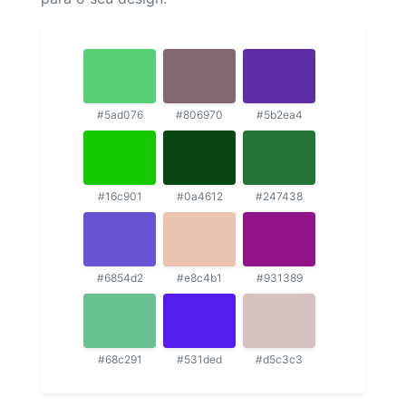
#5ad076
#806970
#5b2ea4
#16c901
#0a4612
#247438
#6854d2
#e8c4b1
#931389
#68c291
#531ded
#d5c3c3