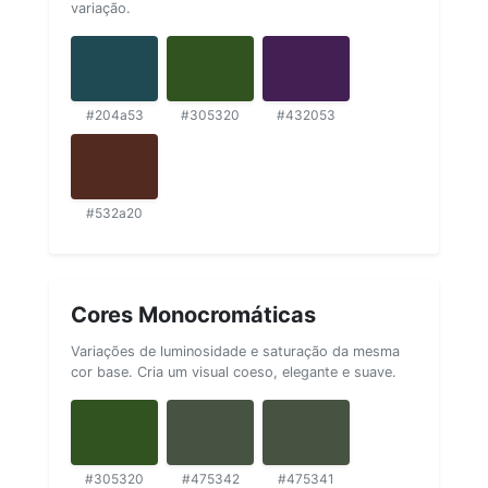
variação.
#204a53
#305320
#432053
#532a20
Cores Monocromáticas
Variações de luminosidade e saturação da mesma
cor base. Cria um visual coeso, elegante e suave.
#305320
#475342
#475341