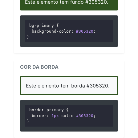
Este elemento tem fundo #305320.
.bg-primary
 {

background-color
: 
#305320
;

}
COR DA BORDA
Este elemento tem borda #305320.
.border-primary
 {

border
: 
1px
 solid 
#305320
;

}