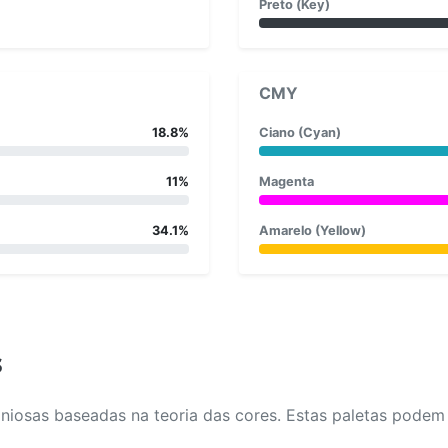
Preto (Key)
CMY
18.8%
Ciano (Cyan)
11%
Magenta
34.1%
Amarelo (Yellow)
s
osas baseadas na teoria das cores. Estas paletas podem aj