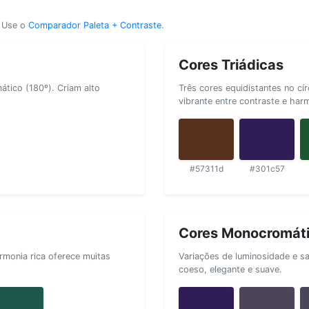
? Use o
Comparador Paleta + Contraste
.
Cores Triádicas
tico (180º). Criam alto
Três cores equidistantes no cí
vibrante entre contraste e har
#57311d
#301c57
Cores Monocromát
rmonia rica oferece muitas
Variações de luminosidade e s
coeso, elegante e suave.