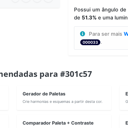
Possui um ângulo de
de
51.3%
e uma lumin
Para ser mais
W
.
000033
mendadas para #301c57
Gerador de Paletas
E
Crie harmonias e esquemas a partir desta cor.
G
Comparador Paleta + Contraste
E