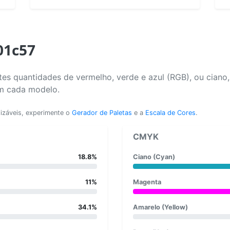
01c57
es quantidades de vermelho, verde e azul (RGB), ou ciano
em cada modelo.
lizáveis, experimente o
Gerador de Paletas
e a
Escala de Cores
.
CMYK
18.8%
Ciano (Cyan)
11%
Magenta
34.1%
Amarelo (Yellow)