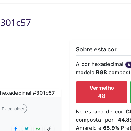
301c57
Sobre esta cor
A cor hexadecimal
#
modelo
RGB
composta
Vermelho
48
 Placeholder
No espaço de cor
C
composta por
44.8
Amarelo e
65.9%
Pret