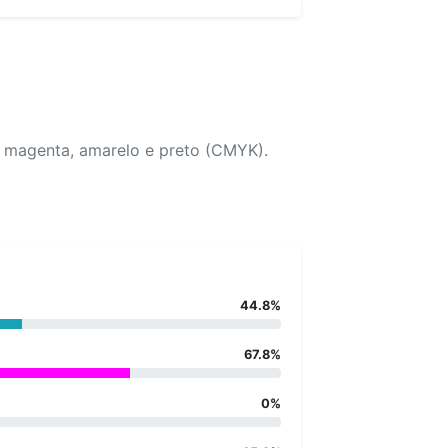
, magenta, amarelo e preto (CMYK).
44.8%
67.8%
0%