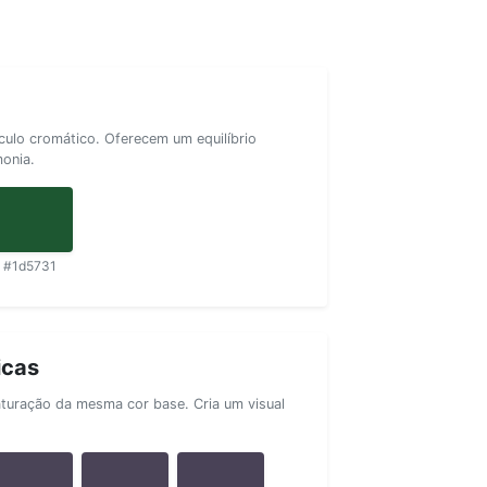
rculo cromático. Oferecem um equilíbrio
monia.
#1d5731
icas
aturação da mesma cor base. Cria um visual