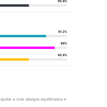
65.9%
81.2%
89%
65.9%
udar a criar designs equilibrados e