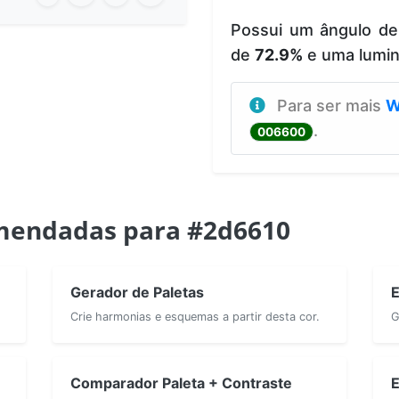
Possui um ângulo d
de
72.9%
e uma lumi
Para ser mais
W
.
006600
mendadas para #2d6610
Gerador de Paletas
E
Crie harmonias e esquemas a partir desta cor.
G
Comparador Paleta + Contraste
E