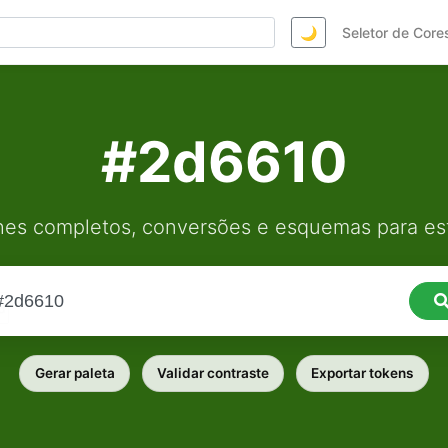
🌙
Seletor de Core
#2d6610
hes completos, conversões e esquemas para est
Gerar paleta
Validar contraste
Exportar tokens