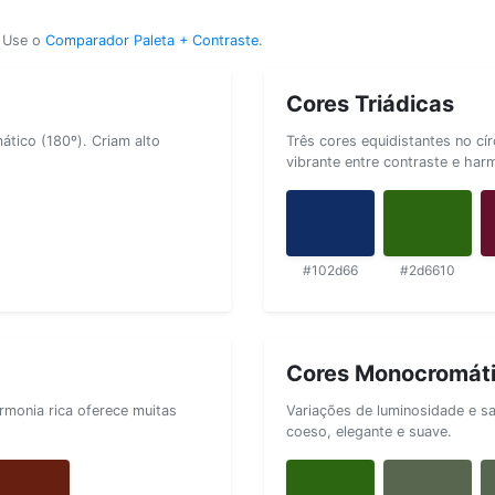
? Use o
Comparador Paleta + Contraste
.
Cores Triádicas
tico (180º). Criam alto
Três cores equidistantes no cí
vibrante entre contraste e har
#102d66
#2d6610
Cores Monocromát
rmonia rica oferece muitas
Variações de luminosidade e s
coeso, elegante e suave.