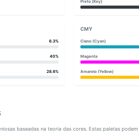
Preto (Key)
CMY
6.3%
Ciano (Cyan)
40%
Magenta
28.6%
Amarelo (Yellow)
s
osas baseadas na teoria das cores. Estas paletas podem aj