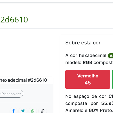
2d6610
Sobre esta cor
A cor hexadecimal
#
modelo
RGB
composta
Vermelho
45
 Placeholder
No espaço de cor
C
composta por
55.9
Amarelo e
60%
Preto