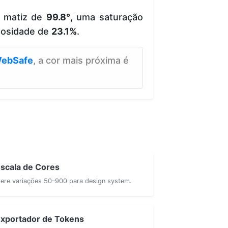
e matiz de
99.8°
, uma saturação
nosidade de
23.1%
.
ebSafe
, a cor mais próxima é
scala de Cores
ere variações 50–900 para design system.
xportador de Tokens