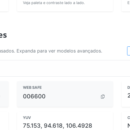
Veja paleta e contraste lado a lado.
E
es
usados. Expanda para ver modelos avançados.
WEB SAFE
D
006600
YUV
C
75.153, 94.618, 106.4928