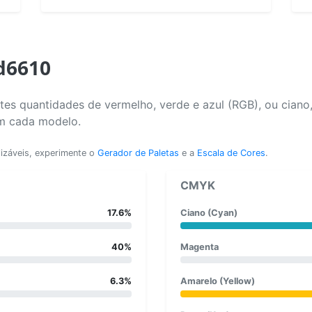
d6610
es quantidades de vermelho, verde e azul (RGB), ou ciano
em cada modelo.
lizáveis, experimente o
Gerador de Paletas
e a
Escala de Cores
.
CMYK
17.6%
Ciano (Cyan)
40%
Magenta
6.3%
Amarelo (Yellow)