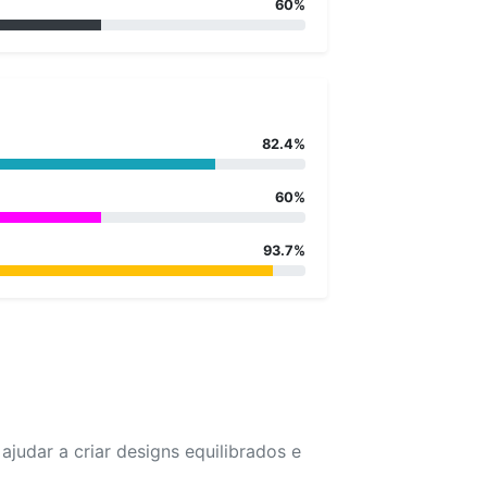
60%
82.4%
60%
93.7%
udar a criar designs equilibrados e