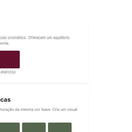
rculo cromático. Oferecem um equilíbrio
monia.
#66102d
icas
aturação da mesma cor base. Cria um visual