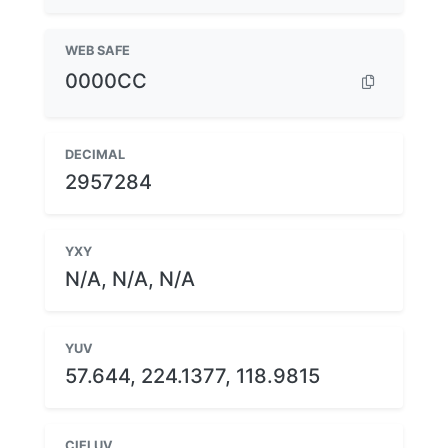
WEB SAFE
0000CC
DECIMAL
2957284
YXY
N/A, N/A, N/A
YUV
57.644, 224.1377, 118.9815
CIELUV