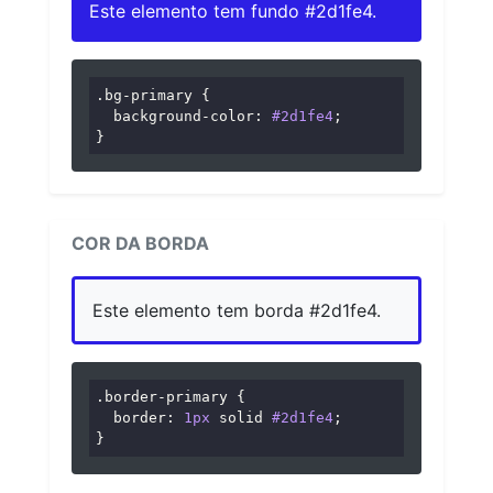
Este elemento tem fundo #2d1fe4.
.bg-primary
 {

background-color
: 
#2d1fe4
;

}
COR DA BORDA
Este elemento tem borda #2d1fe4.
.border-primary
 {

border
: 
1px
 solid 
#2d1fe4
;

}