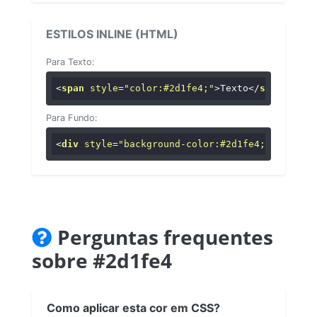
ESTILOS INLINE (HTML)
Para Texto:
<
span
style
=
"color:#2d1fe4;"
>
Texto
</
span
>
Para Fundo:
<
div
style
=
"background-color:#2d1fe4;"
>
...
</
di
Perguntas frequentes
sobre #2d1fe4
Como aplicar esta cor em CSS?