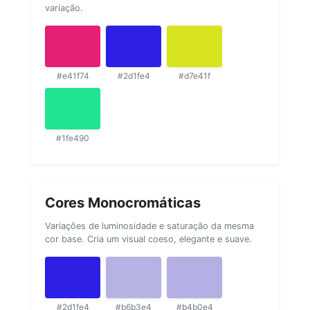
variação.
#e41f74
#2d1fe4
#d7e41f
#1fe490
Cores Monocromáticas
Variações de luminosidade e saturação da mesma
cor base. Cria um visual coeso, elegante e suave.
#2d1fe4
#b6b3e4
#b4b0e4