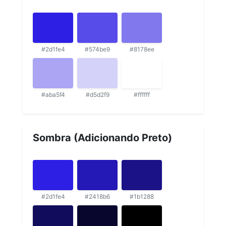
#2d1fe4
#574be9
#8178ee
#aba5f4
#d5d2f9
#ffffff
Sombra (Adicionando Preto)
#2d1fe4
#2418b6
#1b1288