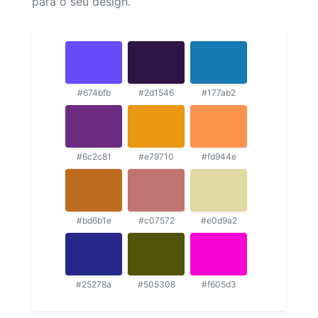
para o seu design.
#674bfb
#2d1546
#177ab2
#6c2c81
#e79710
#fd944e
#bd6b1e
#c07572
#e0d9a2
#25278a
#505308
#f605d3