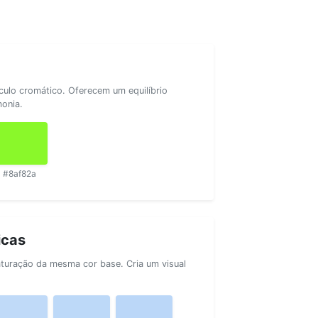
rculo cromático. Oferecem um equilíbrio
monia.
#8af82a
icas
aturação da mesma cor base. Cria um visual