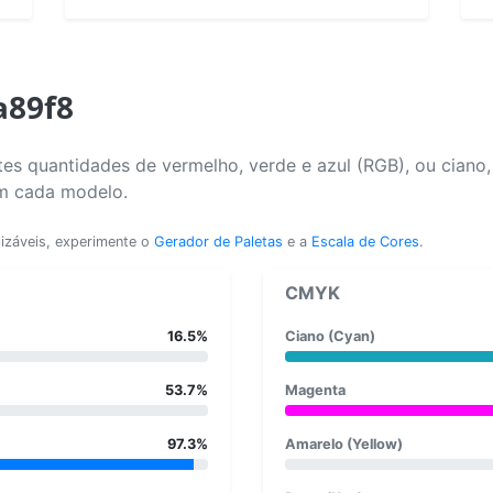
a89f8
es quantidades de vermelho, verde e azul (RGB), ou ciano
em cada modelo.
lizáveis, experimente o
Gerador de Paletas
e a
Escala de Cores
.
CMYK
16.5%
Ciano (Cyan)
53.7%
Magenta
97.3%
Amarelo (Yellow)