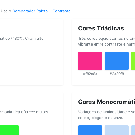
? Use o
Comparador Paleta + Contraste
.
Cores Triádicas
tico (180º). Criam alto
Três cores equidistantes no cí
vibrante entre contraste e har
#f82a8a
#2a89f8
Cores Monocromát
rmonia rica oferece muitas
Variações de luminosidade e s
coeso, elegante e suave.