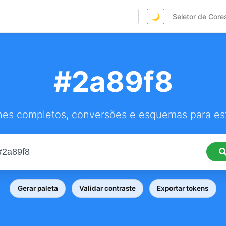
🌙
Seletor de Core
#2a89f8
hes completos, conversões e esquemas para est
Gerar paleta
Validar contraste
Exportar tokens