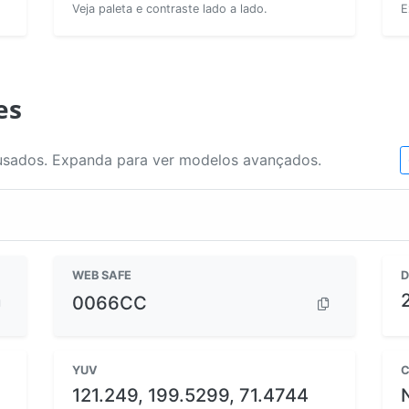
Veja paleta e contraste lado a lado.
E
es
usados. Expanda para ver modelos avançados.
WEB SAFE
D
0066CC
YUV
C
121.249, 199.5299, 71.4744