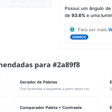
Possui um ângulo de
de
93.6%
e uma lumi
Para ser mais
W
.
0066CC
mendadas para #2a89f8
Gerador de Paletas
E
Crie harmonias e esquemas a partir desta cor.
G
Comparador Paleta + Contraste
E