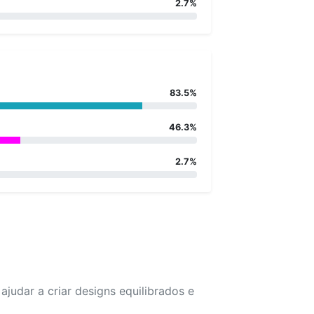
2.7%
83.5%
46.3%
2.7%
udar a criar designs equilibrados e