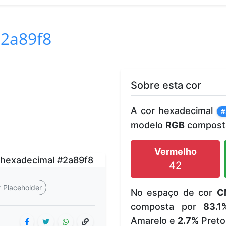
2a89f8
Sobre esta cor
A cor hexadecimal
#
modelo
RGB
composta
Vermelho
42
 Placeholder
No espaço de cor
C
composta por
83.1
Amarelo e
2.7%
Preto