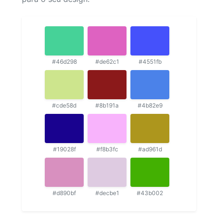
#46d298
#de62c1
#4551fb
#cde58d
#8b191a
#4b82e9
#19028f
#f8b3fc
#ad961d
#d890bf
#decbe1
#43b002