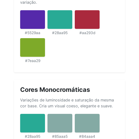
variação.
#5529aa
#28aa95
#aa293d
#7eaa29
Cores Monocromáticas
Variações de luminosidade e saturação da mesma
cor base. Cria um visual coeso, elegante e suave.
#28aa95
#85aaa5
#84aaa4