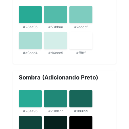
#28aa95
#53bbaa
#7eccbf
#a9ddd4
#d4eee9
#ffffff
Sombra (Adicionando Preto)
#28aa95
#208877
#186659