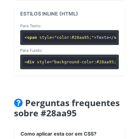
ESTILOS INLINE (HTML)
Para Texto:
<
span
style
=
"color:#28aa95;"
>
Texto
</
span
>
Para Fundo:
<
div
style
=
"background-color:#28aa95;"
>
...
</
di
Perguntas frequentes
sobre #28aa95
Como aplicar esta cor em CSS?