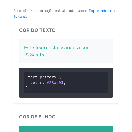
Se preferir exportação estruturada, use o
Exportador de
Tokens
.
COR DO TEXTO
Este texto está usando a cor
#28aa95.
.text-primary
 {

color
: 
#28aa95
;

}
COR DE FUNDO