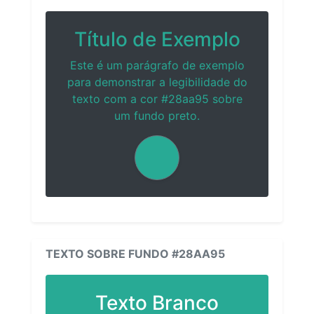
Título de Exemplo
Este é um parágrafo de exemplo
para demonstrar a legibilidade do
texto com a cor #28aa95 sobre
um fundo preto.
TEXTO SOBRE FUNDO #28AA95
Texto Branco