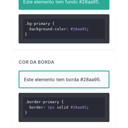
Este elemento tem fundo #28aa95.
.bg-primary
 {

background-color
: 
#28aa95
;

}
COR DA BORDA
Este elemento tem borda #28aa95.
.border-primary
 {

border
: 
1px
 solid 
#28aa95
;

}