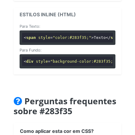
ESTILOS INLINE (HTML)
Para Texto:
<
span
style
=
"color:#283f35;"
>
Texto
</
span
>
Para Fundo:
<
div
style
=
"background-color:#283f35;"
>
...
</
di
Perguntas frequentes
sobre #283f35
Como aplicar esta cor em CSS?