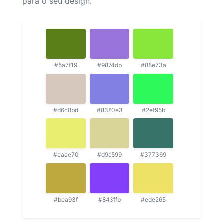
para o seu design.
#5a7f19
#9874db
#88e73a
#d6c8bd
#8380e3
#2ef95b
#eaee70
#d9d599
#377369
#bea93f
#843ffb
#ede265