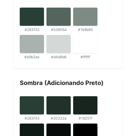
#283f35
#53655d
#7e8b85
#a9b2ae
#d4d8d6
#ffffff
Sombra (Adicionando Preto)
#283f35
#20322a
#18251f