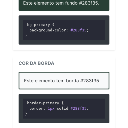
Este elemento tem fundo #283f35.
.bg-primary
 {

background-color
: 
#283f35
;

}
COR DA BORDA
Este elemento tem borda #283f35.
.border-primary
 {

border
: 
1px
 solid 
#283f35
;

}