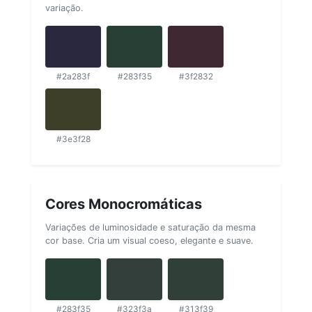
variação.
#2a283f
#283f35
#3f2832
#3e3f28
Cores Monocromáticas
Variações de luminosidade e saturação da mesma
cor base. Cria um visual coeso, elegante e suave.
#283f35
#323f3a
#313f39