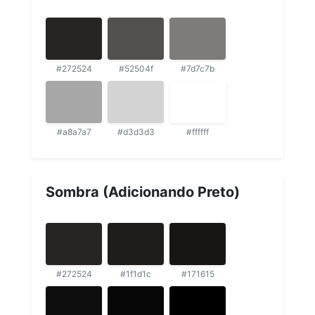
#272524
#52504f
#7d7c7b
#a8a7a7
#d3d3d3
#ffffff
Sombra (Adicionando Preto)
#272524
#1f1d1c
#171615