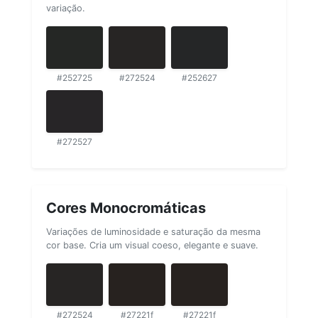
variação.
#252725
#272524
#252627
#272527
Cores Monocromáticas
Variações de luminosidade e saturação da mesma
cor base. Cria um visual coeso, elegante e suave.
#272524
#27221f
#27221f