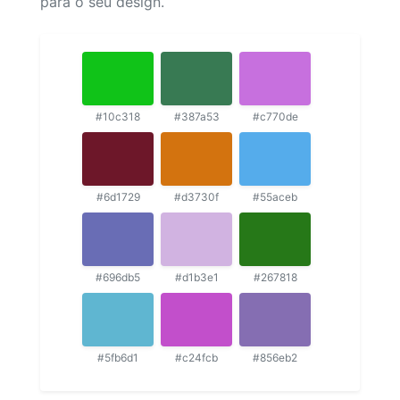
para o seu design.
#10c318
#387a53
#c770de
#6d1729
#d3730f
#55aceb
#696db5
#d1b3e1
#267818
#5fb6d1
#c24fcb
#856eb2