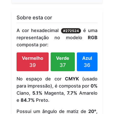
Sobre esta cor
A cor hexadecimal
é uma
#272524
representação no modelo
RGB
composta por:
Vermelho
Verde
Azul
39
37
36
No espaço de cor
CMYK
(usado
para impressão), é composta por
0%
Ciano,
5.1%
Magenta,
7.7%
Amarelo
e
84.7%
Preto.
Possui um ângulo de matiz de
20°
,