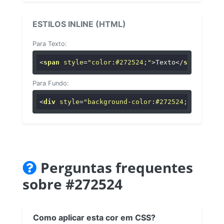
ESTILOS INLINE (HTML)
Para Texto:
<
span
style
=
"color:#272524;"
>
Texto
</
span
>
Para Fundo:
<
div
style
=
"background-color:#272524;"
>
...
</
di
Perguntas frequentes
sobre #272524
Como aplicar esta cor em CSS?