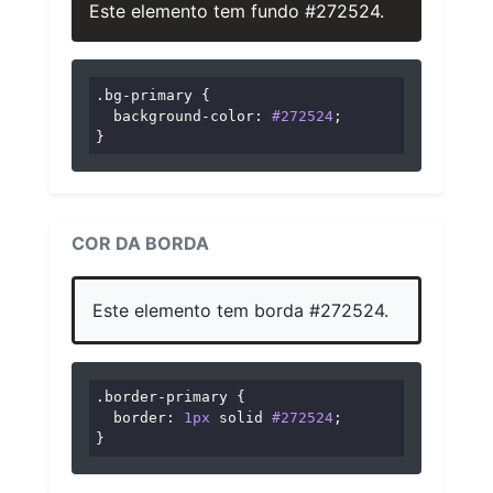
Este elemento tem fundo #272524.
.bg-primary
 {

background-color
: 
#272524
;

}
COR DA BORDA
Este elemento tem borda #272524.
.border-primary
 {

border
: 
1px
 solid 
#272524
;

}