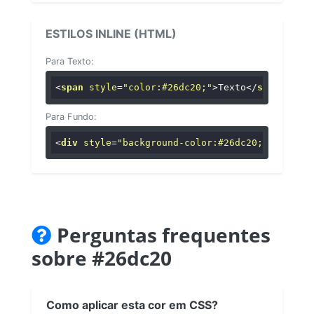
ESTILOS INLINE (HTML)
Para Texto:
<
span
style
=
"color:#26dc20;"
>
Texto
</
span
>
Para Fundo:
<
div
style
=
"background-color:#26dc20;"
>
...
</
di
Perguntas frequentes
sobre #26dc20
Como aplicar esta cor em CSS?