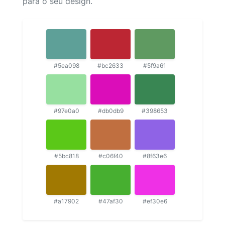
para o seu design.
#5ea098
#bc2633
#5f9a61
#97e0a0
#db0db9
#398653
#5bc818
#c06f40
#8f63e6
#a17902
#47af30
#ef30e6