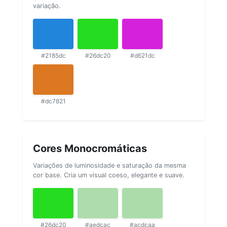
variação.
#2185dc
#26dc20
#d621dc
#dc7821
Cores Monocromáticas
Variações de luminosidade e saturação da mesma
cor base. Cria um visual coeso, elegante e suave.
#26dc20
#aedcac
#acdcaa