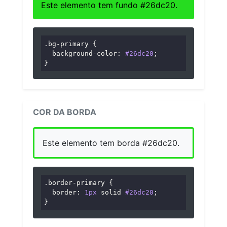
Este elemento tem fundo #26dc20.
.bg-primary
 {

background-color
: 
#26dc20
;

}
COR DA BORDA
Este elemento tem borda #26dc20.
.border-primary
 {

border
: 
1px
 solid 
#26dc20
;

}