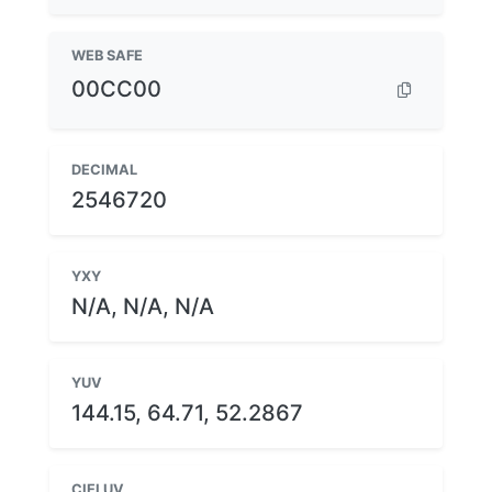
WEB SAFE
00CC00
DECIMAL
2546720
YXY
N/A, N/A, N/A
YUV
144.15, 64.71, 52.2867
CIELUV