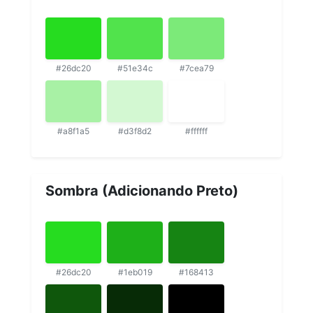
#26dc20
#51e34c
#7cea79
#a8f1a5
#d3f8d2
#ffffff
Sombra (Adicionando Preto)
#26dc20
#1eb019
#168413