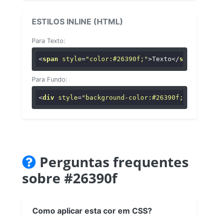
ESTILOS INLINE (HTML)
Para Texto:
<
span
style
=
"color:#26390f;"
>
Texto
</
span
>
Para Fundo:
<
div
style
=
"background-color:#26390f;"
>
...
</
di
Perguntas frequentes
sobre #26390f
Como aplicar esta cor em CSS?