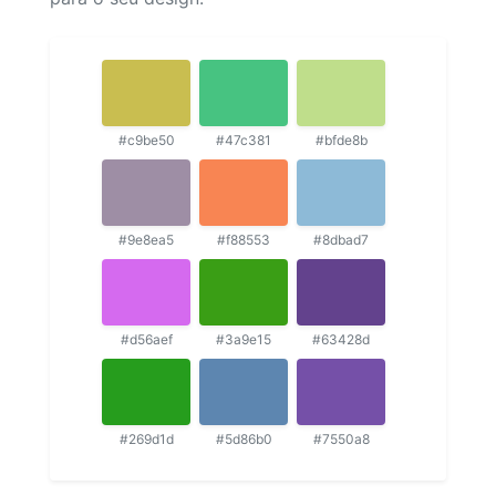
#c9be50
#47c381
#bfde8b
#9e8ea5
#f88553
#8dbad7
#d56aef
#3a9e15
#63428d
#269d1d
#5d86b0
#7550a8