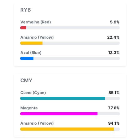
RYB
Vermelho (Red)
5.9%
Amarelo (Yellow)
22.4%
Azul (Blue)
13.3%
CMY
Ciano (Cyan)
85.1%
Magenta
77.6%
Amarelo (Yellow)
94.1%