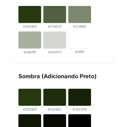
#26390f
#51603f
#7c886f
#a8af9f
#d3d7cf
#ffffff
Sombra (Adicionando Preto)
#26390f
#1e2d0c
#162209