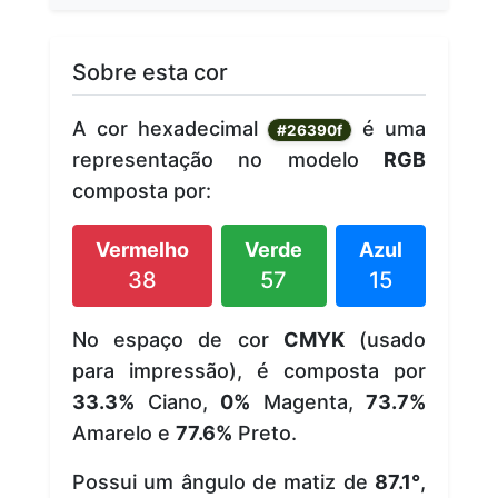
Sobre esta cor
A cor hexadecimal
é uma
#26390f
representação no modelo
RGB
composta por:
Vermelho
Verde
Azul
38
57
15
No espaço de cor
CMYK
(usado
para impressão), é composta por
33.3%
Ciano,
0%
Magenta,
73.7%
Amarelo e
77.6%
Preto.
Possui um ângulo de matiz de
87.1°
,