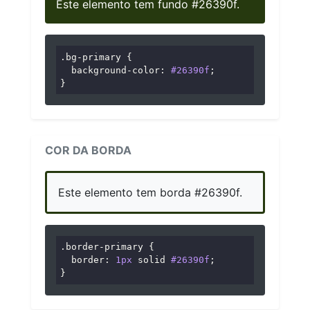
Este elemento tem fundo #26390f.
.bg-primary
 {

background-color
: 
#26390f
;

}
COR DA BORDA
Este elemento tem borda #26390f.
.border-primary
 {

border
: 
1px
 solid 
#26390f
;

}