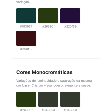
variação.
#0f3937
#26390f
#220f39
#390f12
Cores Monocromáticas
Variações de luminosidade e saturação da mesma
cor base. Cria um visual coeso, elegante e suave.
#26390f
#34392d
#34392d