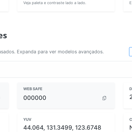
Veja paleta e contraste lado a lado.
E
es
usados. Expanda para ver modelos avançados.
WEB SAFE
D
000000
YUV
C
44.064, 131.3499, 123.6748