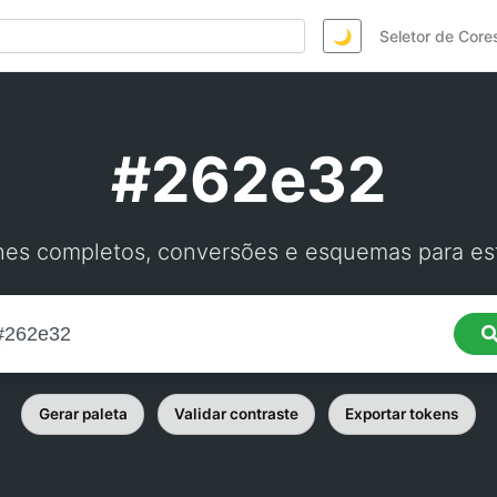
🌙
Seletor de Core
#262e32
hes completos, conversões e esquemas para est
Gerar paleta
Validar contraste
Exportar tokens