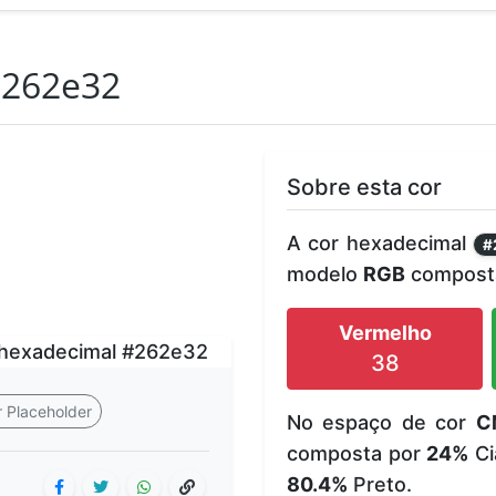
262e32
Sobre esta cor
A cor hexadecimal
#
modelo
RGB
composta
Vermelho
38
 Placeholder
No espaço de cor
C
composta por
24%
Ci
80.4%
Preto.