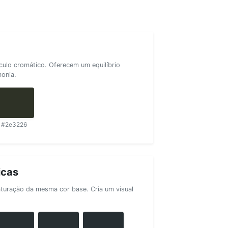
rculo cromático. Oferecem um equilíbrio
monia.
#2e3226
icas
aturação da mesma cor base. Cria um visual