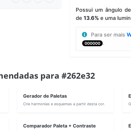
Possui um ângulo d
de
13.6%
e uma lumin
Para ser mais
W
.
000000
mendadas para #262e32
Gerador de Paletas
E
Crie harmonias e esquemas a partir desta cor.
G
Comparador Paleta + Contraste
E