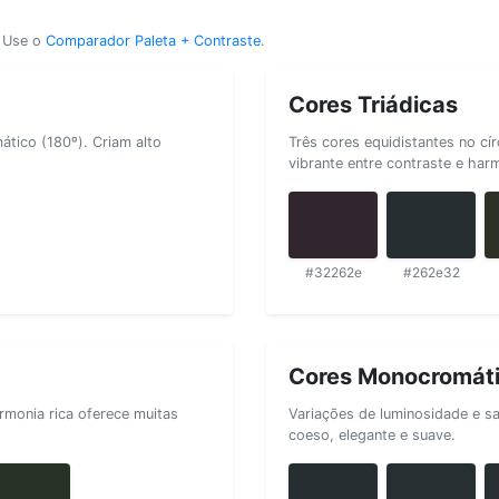
? Use o
Comparador Paleta + Contraste
.
Cores Triádicas
tico (180º). Criam alto
Três cores equidistantes no cí
vibrante entre contraste e har
#32262e
#262e32
Cores Monocromát
rmonia rica oferece muitas
Variações de luminosidade e s
coeso, elegante e suave.