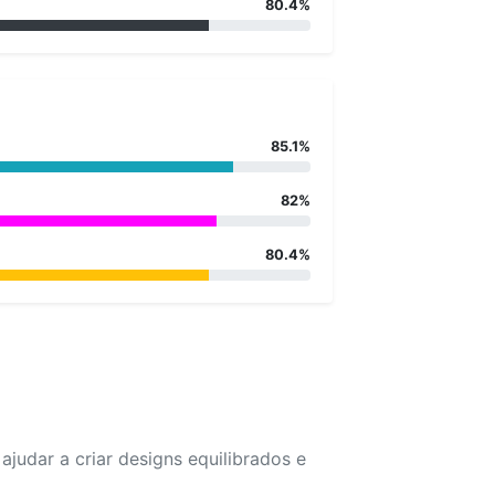
80.4%
85.1%
82%
80.4%
udar a criar designs equilibrados e