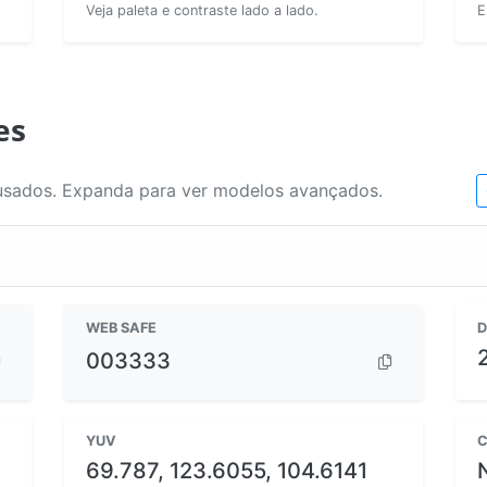
Veja paleta e contraste lado a lado.
E
es
usados. Expanda para ver modelos avançados.
WEB SAFE
D
003333
YUV
C
69.787, 123.6055, 104.6141