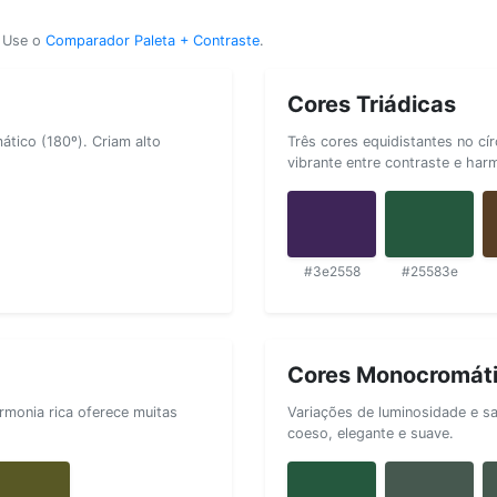
? Use o
Comparador Paleta + Contraste
.
Cores Triádicas
tico (180º). Criam alto
Três cores equidistantes no cí
vibrante entre contraste e har
#3e2558
#25583e
Cores Monocromát
rmonia rica oferece muitas
Variações de luminosidade e s
coeso, elegante e suave.