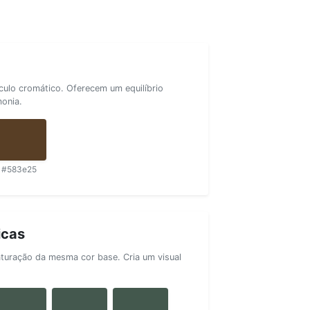
rculo cromático. Oferecem um equilíbrio
monia.
#583e25
icas
aturação da mesma cor base. Cria um visual