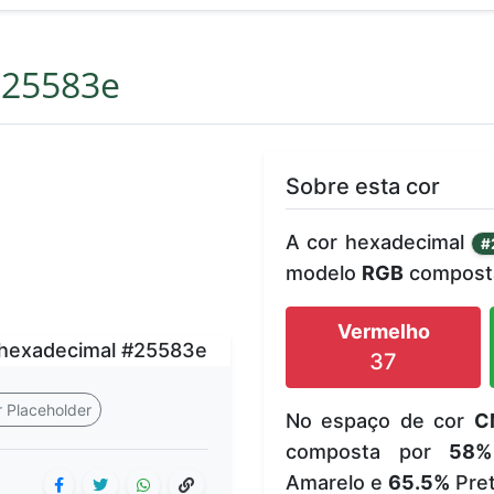
25583e
Sobre esta cor
A cor hexadecimal
#
modelo
RGB
composta
Vermelho
37
 Placeholder
No espaço de cor
C
composta por
58%
Amarelo e
65.5%
Pret