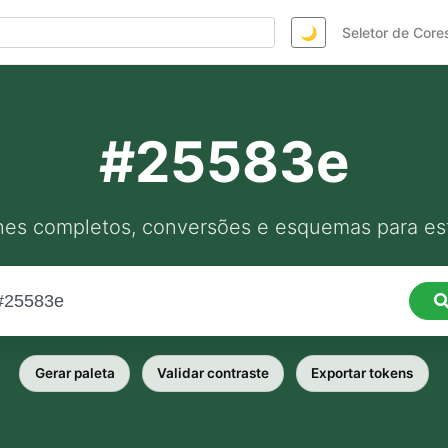
🌙
Seletor de Core
#25583e
hes completos, conversões e esquemas para est
Gerar paleta
Validar contraste
Exportar tokens