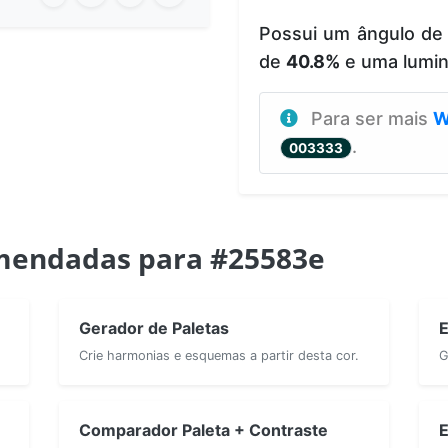
Possui um ângulo de
de
40.8%
e uma lumi
Para ser mais
W
.
003333
mendadas para #25583e
Gerador de Paletas
E
Crie harmonias e esquemas a partir desta cor.
G
Comparador Paleta + Contraste
E