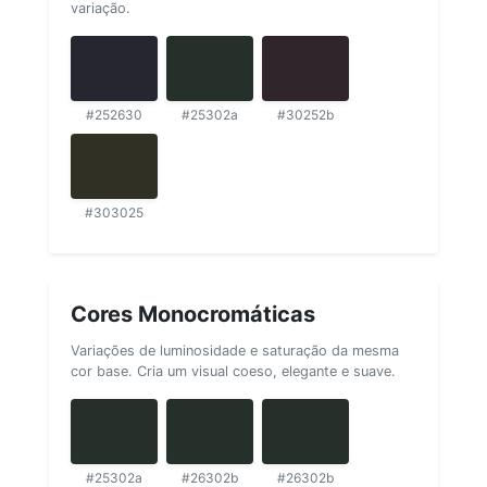
variação.
#252630
#25302a
#30252b
#303025
Cores Monocromáticas
Variações de luminosidade e saturação da mesma
cor base. Cria um visual coeso, elegante e suave.
#25302a
#26302b
#26302b