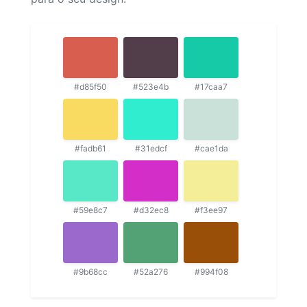
#d85f50
#523e4b
#17caa7
#fadb61
#31edcf
#cae1da
#59e8c7
#d32ec8
#f3ee97
#9b68cc
#52a276
#994f08