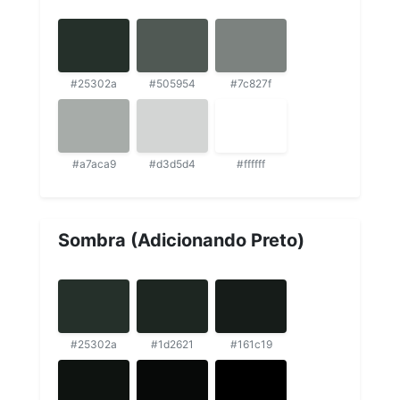
#25302a
#505954
#7c827f
#a7aca9
#d3d5d4
#ffffff
Sombra (Adicionando Preto)
#25302a
#1d2621
#161c19