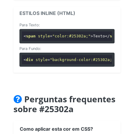
ESTILOS INLINE (HTML)
Para Texto:
<
span
style
=
"color:#25302a;"
>
Texto
</
span
>
Para Fundo:
<
div
style
=
"background-color:#25302a;"
>
...
</
di
Perguntas frequentes
sobre #25302a
Como aplicar esta cor em CSS?