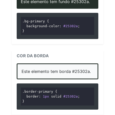
Este elemento tem fundo #25302a.
.bg-primary
 {

background-color
: 
#25302a
;

}
COR DA BORDA
Este elemento tem borda #25302a.
.border-primary
 {

border
: 
1px
 solid 
#25302a
;

}