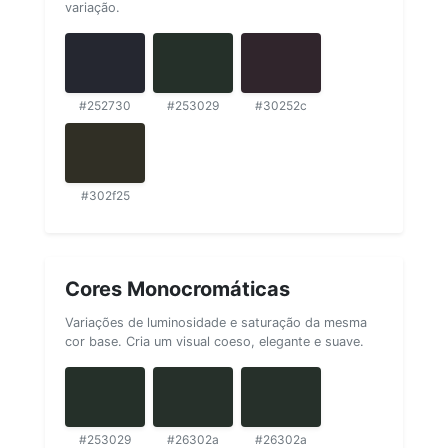
variação.
#252730
#253029
#30252c
#302f25
Cores Monocromáticas
Variações de luminosidade e saturação da mesma
cor base. Cria um visual coeso, elegante e suave.
#253029
#26302a
#26302a