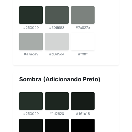
#253029
#505953
#7c827e
#a7aca9
#d3d5d4
#ffffff
Sombra (Adicionando Preto)
#253029
#1d2620
#161c18