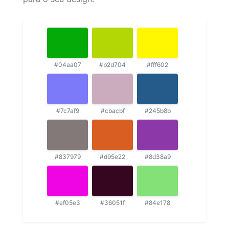
#04aa07
#b2d704
#fff602
#7c7af9
#cbacbf
#245b8b
#837979
#d95e22
#8d38a9
#ef05e3
#36051f
#84e178