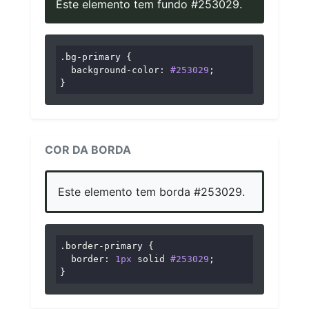
Este elemento tem fundo #253029.
.bg-primary
 {

background-color
: 
#253029
;

}
COR DA BORDA
Este elemento tem borda #253029.
.border-primary
 {

border
: 
1px
 solid 
#253029
;

}