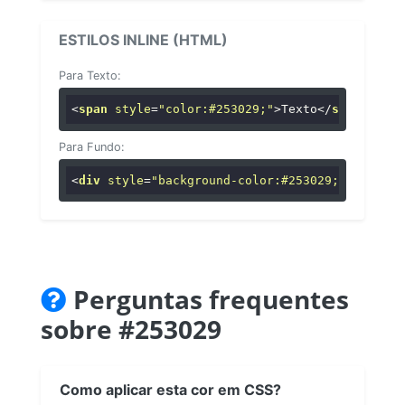
ESTILOS INLINE (HTML)
Para Texto:
<
span
style
=
"color:#253029;"
>
Texto
</
span
>
Para Fundo:
<
div
style
=
"background-color:#253029;"
>
...
</
di
Perguntas frequentes
sobre #253029
Como aplicar esta cor em CSS?