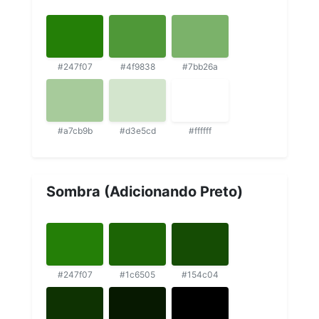
#247f07
#4f9838
#7bb26a
#a7cb9b
#d3e5cd
#ffffff
Sombra (Adicionando Preto)
#247f07
#1c6505
#154c04