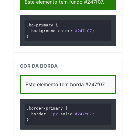
Este elemento tem fundo #247f07.
.bg-primary
 {

background-color
: 
#247f07
;

}
COR DA BORDA
Este elemento tem borda #247f07.
.border-primary
 {

border
: 
1px
 solid 
#247f07
;

}