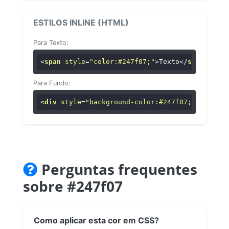
ESTILOS INLINE (HTML)
Para Texto:
<
span
style
=
"color:#247f07;"
>
Texto
</
span
>
Para Fundo:
<
div
style
=
"background-color:#247f07;"
>
...
</
di
Perguntas frequentes
sobre #247f07
Como aplicar esta cor em CSS?