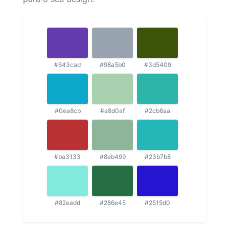
#643cad
#98a5b0
#3d5409
#0ea8cb
#a8d0af
#2cb6aa
#ba3133
#8eb499
#23b7b8
#82eadd
#286e45
#2515d0