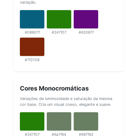
variação.
#08607f
#247f07
#63087f
#7f2708
Cores Monocromáticas
Variações de luminosidade e saturação da mesma
cor base. Cria um visual coeso, elegante e suave.
#247f07
#6a7f64
#697f62