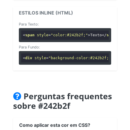
ESTILOS INLINE (HTML)
Para Texto:
<
span
style
=
"color:#242b2f;"
>
Texto
</
span
>
Para Fundo:
<
div
style
=
"background-color:#242b2f;"
>
...
</
di
Perguntas frequentes
sobre #242b2f
Como aplicar esta cor em CSS?