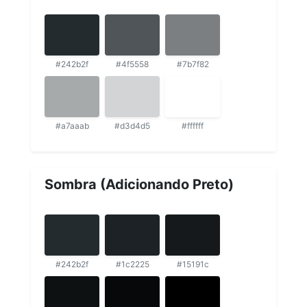
#242b2f
#4f5558
#7b7f82
#a7aaab
#d3d4d5
#ffffff
Sombra (Adicionando Preto)
#242b2f
#1c2225
#15191c