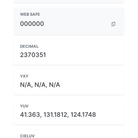
WEB SAFE
000000
DECIMAL
2370351
YXY
N/A, N/A, N/A
YUV
41.363, 131.1812, 124.1748
CIELUV