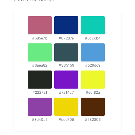
#b85e7b
#072d7e
#0cccb4
#6aea82
#335159
#529dd9
#222721
#7a14c7
#ecf82a
#8d40a5
#eed705
#532806