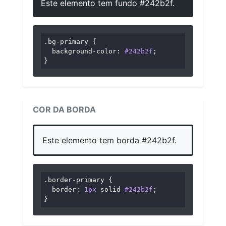
Este elemento tem fundo #242b2f.
.bg-primary
 {

background-color
: 
#242b2f
;

}
COR DA BORDA
Este elemento tem borda #242b2f.
.border-primary
 {

border
: 
1px
 solid 
#242b2f
;

}