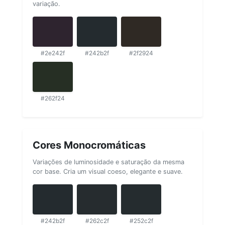
variação.
#2e242f
#242b2f
#2f2924
#262f24
Cores Monocromáticas
Variações de luminosidade e saturação da mesma
cor base. Cria um visual coeso, elegante e suave.
#242b2f
#262c2f
#252c2f