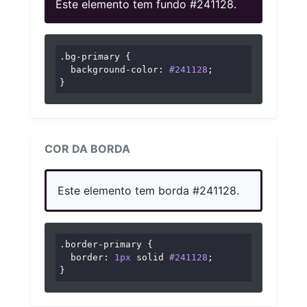
Este elemento tem fundo #241128.
.bg-primary
 {

background-color
: 
#241128
;

}
COR DA BORDA
Este elemento tem borda #241128.
.border-primary
 {

border
: 
1px
 solid 
#241128
;

}