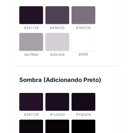
#241128
#4f4053
#7b707e
#a79fa9
#d3cfd4
#ffffff
Sombra (Adicionando Preto)
#241128
#1c0d20
#150a18