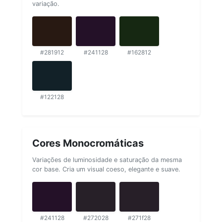
variação.
#281912
#241128
#162812
#122128
Cores Monocromáticas
Variações de luminosidade e saturação da mesma
cor base. Cria um visual coeso, elegante e suave.
#241128
#272028
#271f28