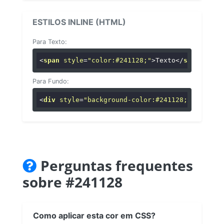
ESTILOS INLINE (HTML)
Para Texto:
<
span
style
=
"color:#241128;"
>
Texto
</
span
>
Para Fundo:
<
div
style
=
"background-color:#241128;"
>
...
</
di
Perguntas frequentes
sobre #241128
Como aplicar esta cor em CSS?