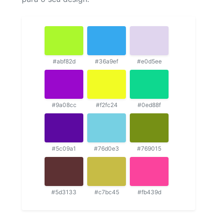
#abf82d
#36a9ef
#e0d5ee
#9a08cc
#f2fc24
#0ed88f
#5c09a1
#76d0e3
#769015
#5d3133
#c7bc45
#fb439d