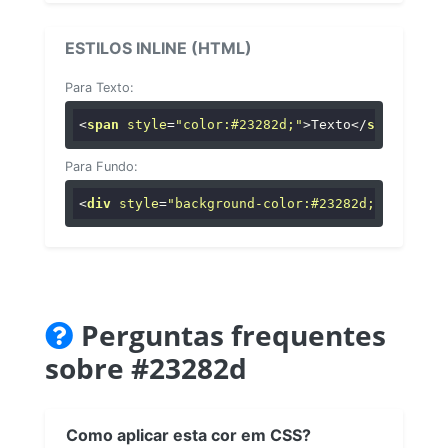
ESTILOS INLINE (HTML)
Para Texto:
<
span
style
=
"color:#23282d;"
>
Texto
</
span
>
Para Fundo:
<
div
style
=
"background-color:#23282d;"
>
...
</
di
Perguntas frequentes
sobre #23282d
Como aplicar esta cor em CSS?