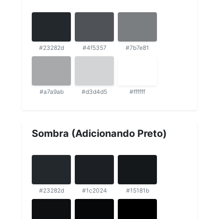
#23282d
#4f5357
#7b7e81
#a7a9ab
#d3d4d5
#ffffff
Sombra (Adicionando Preto)
#23282d
#1c2024
#15181b