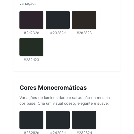
variação.
#2d232d
#23282d
#2d2823
#232d23
Cores Monocromáticas
Variações de luminosidade e saturação da mesma
cor base. Cria um visual coeso, elegante e suave.
#23282d
#24292d
#23282d