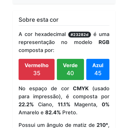
Sobre esta cor
A cor hexadecimal
é uma
#23282d
representação no modelo
RGB
composta por:
Vermelho
Verde
Azul
35
40
45
No espaço de cor
CMYK
(usado
para impressão), é composta por
22.2%
Ciano,
11.1%
Magenta,
0%
Amarelo e
82.4%
Preto.
Possui um ângulo de matiz de
210°
,