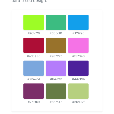
para o seu design.
#9dfc26
#3cbc81
#129feb
#ad0e36
#98722b
#f573e6
#7ba7dd
#b47cfb
#4d219b
#7b2f69
#667c45
#b6d07f