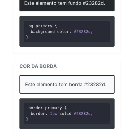
Este elemento tem fundo #23282d.
.bg-primary
 {

background-color
: 
#23282d
;

}
COR DA BORDA
Este elemento tem borda #23282d.
.border-primary
 {

border
: 
1px
 solid 
#23282d
;

}