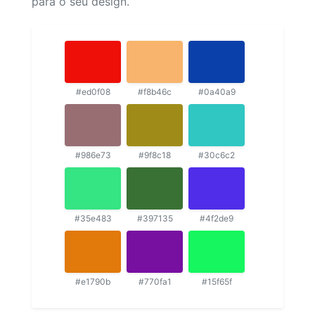
para o seu design.
#ed0f08
#f8b46c
#0a40a9
#986e73
#9f8c18
#30c6c2
#35e483
#397135
#4f2de9
#e1790b
#770fa1
#15f65f