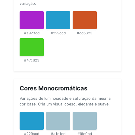
variação.
#a923cd
#229ccd
#cd5323
#47cd23
Cores Monocromáticas
Variações de luminosidade e saturação da mesma
cor base. Cria um visual coeso, elegante e suave.
#229ccd
#a1c1cd
#9fc0cd