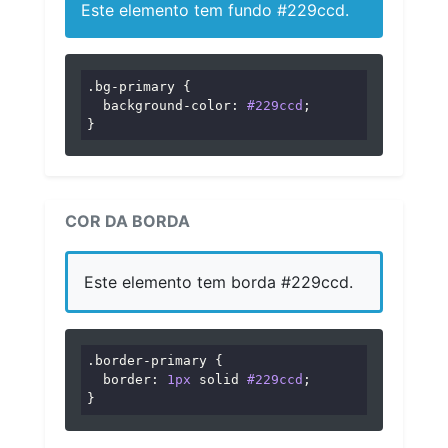
Este elemento tem fundo #229ccd.
.bg-primary
 {

background-color
: 
#229ccd
;

}
COR DA BORDA
Este elemento tem borda #229ccd.
.border-primary
 {

border
: 
1px
 solid 
#229ccd
;

}