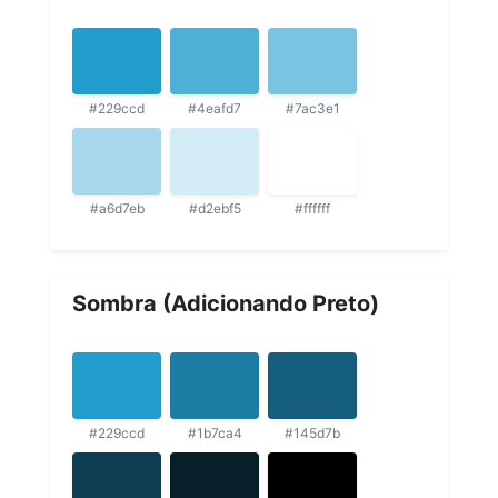
#229ccd
#4eafd7
#7ac3e1
#a6d7eb
#d2ebf5
#ffffff
Sombra (Adicionando Preto)
#229ccd
#1b7ca4
#145d7b