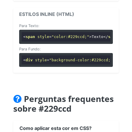
ESTILOS INLINE (HTML)
Para Texto:
<
span
style
=
"color:#229ccd;"
>
Texto
</
span
>
Para Fundo:
<
div
style
=
"background-color:#229ccd;"
>
...
</
di
Perguntas frequentes
sobre #229ccd
Como aplicar esta cor em CSS?