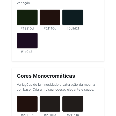
variação.
#13210d
#21110d
#0d1d21
#1c0d21
Cores Monocromáticas
Variações de luminosidade e saturação da mesma
cor base. Cria um visual coeso, elegante e suave.
#21110d
#211c1a
#211c1a