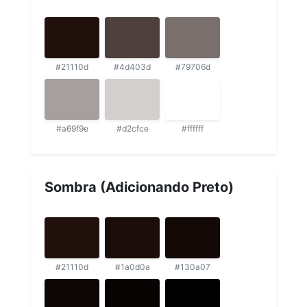
#21110d
#4d403d
#79706d
#a69f9e
#d2cfce
#ffffff
Sombra (Adicionando Preto)
#21110d
#1a0d0a
#130a07