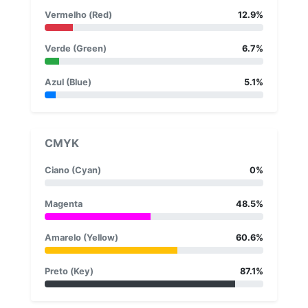
Vermelho (Red)
12.9%
Verde (Green)
6.7%
Azul (Blue)
5.1%
CMYK
Ciano (Cyan)
0%
Magenta
48.5%
Amarelo (Yellow)
60.6%
Preto (Key)
87.1%