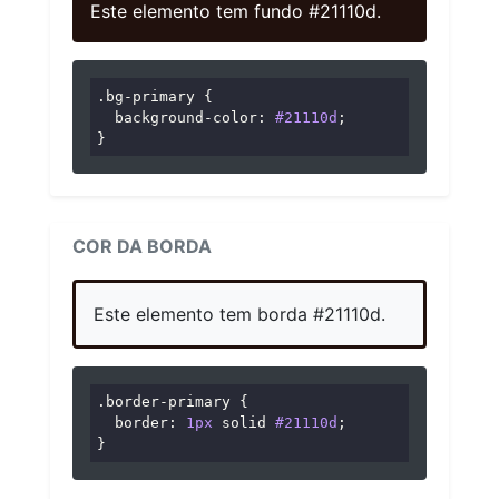
Este elemento tem fundo #21110d.
.bg-primary
 {

background-color
: 
#21110d
;

}
COR DA BORDA
Este elemento tem borda #21110d.
.border-primary
 {

border
: 
1px
 solid 
#21110d
;

}