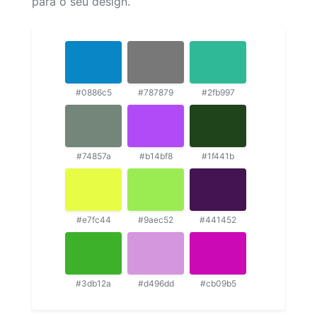
para o seu design.
#0886c5
#787879
#2fb997
#74857a
#b14bf8
#1f441b
#e7fc44
#9aec52
#441452
#3db12a
#d496dd
#cb09b5