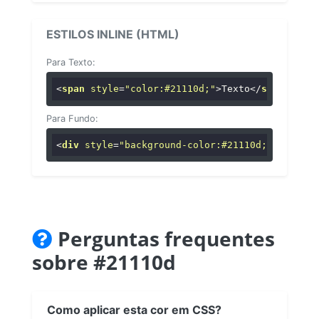
ESTILOS INLINE (HTML)
Para Texto:
<
span
style
=
"color:#21110d;"
>
Texto
</
span
>
Para Fundo:
<
div
style
=
"background-color:#21110d;"
>
...
</
di
Perguntas frequentes
sobre #21110d
Como aplicar esta cor em CSS?