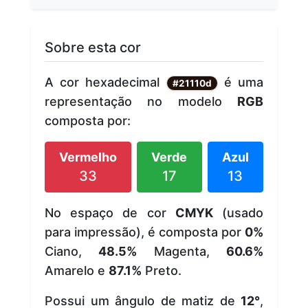
Sobre esta cor
A cor hexadecimal
é uma
#21110d
representação no modelo
RGB
composta por:
Vermelho
Verde
Azul
33
17
13
No espaço de cor
CMYK
(usado
para impressão), é composta por
0%
Ciano,
48.5%
Magenta,
60.6%
Amarelo e
87.1%
Preto.
Possui um ângulo de matiz de
12°
,