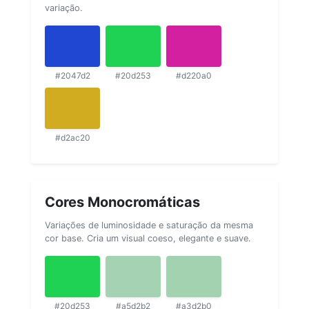
variação.
#2047d2
#20d253
#d220a0
#d2ac20
Cores Monocromáticas
Variações de luminosidade e saturação da mesma
cor base. Cria um visual coeso, elegante e suave.
#20d253
#a5d2b2
#a3d2b0