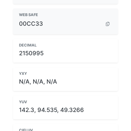
WEB SAFE
00CC33
DECIMAL
2150995
YXY
N/A, N/A, N/A
YUV
142.3, 94.535, 49.3266
CIELUV