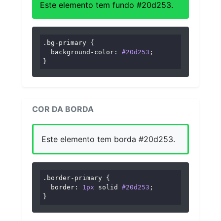
Este elemento tem fundo #20d253.
.bg-primary
 {

background-color
: 
#20d253
;

}
COR DA BORDA
Este elemento tem borda #20d253.
.border-primary
 {

border
: 
1px
 solid 
#20d253
;

}