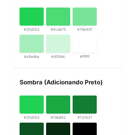
#20d253
#4cdb75
#79e497
#a5edba
#d2f6dc
#ffffff
Sombra (Adicionando Preto)
#20d253
#19a842
#137e31