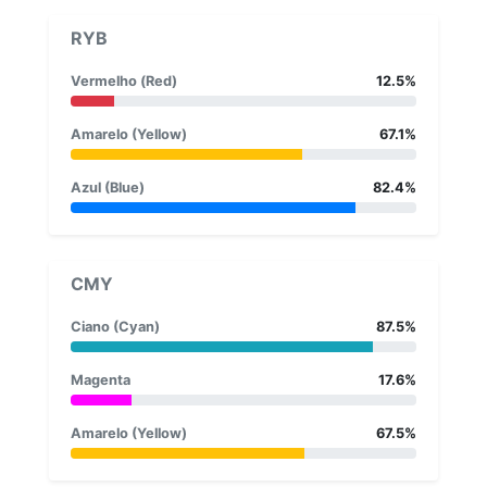
RYB
Vermelho (Red)
12.5%
Amarelo (Yellow)
67.1%
Azul (Blue)
82.4%
CMY
Ciano (Cyan)
87.5%
Magenta
17.6%
Amarelo (Yellow)
67.5%