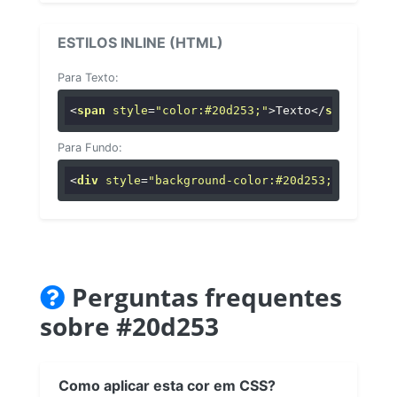
ESTILOS INLINE (HTML)
Para Texto:
<
span
style
=
"color:#20d253;"
>
Texto
</
span
>
Para Fundo:
<
div
style
=
"background-color:#20d253;"
>
...
</
di
Perguntas frequentes
sobre #20d253
Como aplicar esta cor em CSS?