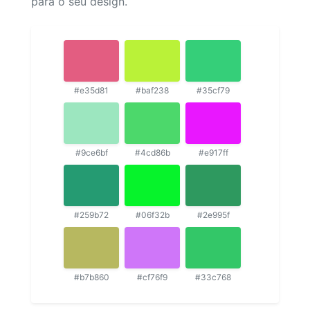
para o seu design.
#e35d81
#baf238
#35cf79
#9ce6bf
#4cd86b
#e917ff
#259b72
#06f32b
#2e995f
#b7b860
#cf76f9
#33c768