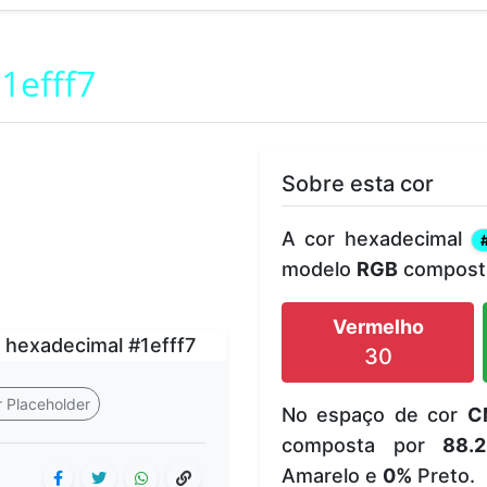
1efff7
Sobre esta cor
A cor hexadecimal
modelo
RGB
composta
Vermelho
30
 Placeholder
No espaço de cor
C
composta por
88.
Amarelo e
0%
Preto.