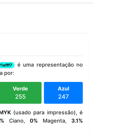
é uma representação no
#1efff7
 por:
Verde
Azul
255
247
MYK
(usado para impressão), é
2%
Ciano,
0%
Magenta,
3.1%