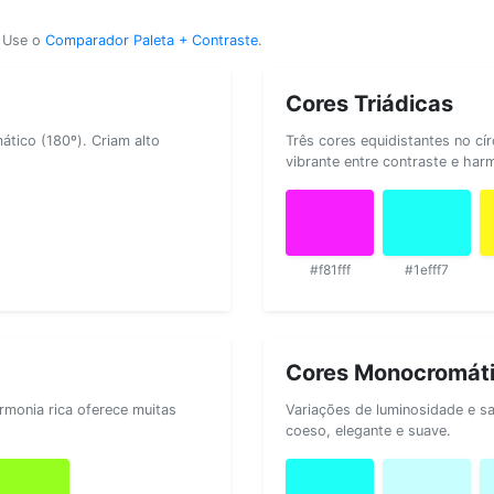
? Use o
Comparador Paleta + Contraste
.
Cores Triádicas
tico (180º). Criam alto
Três cores equidistantes no cí
vibrante entre contraste e har
#f81fff
#1efff7
Cores Monocromát
rmonia rica oferece muitas
Variações de luminosidade e s
coeso, elegante e suave.