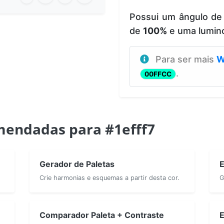
Possui um ângulo de
de
100%
e uma lumin
Para ser mais
W
.
00FFCC
endadas para #1efff7
Gerador de Paletas
E
Crie harmonias e esquemas a partir desta cor.
G
Comparador Paleta + Contraste
E