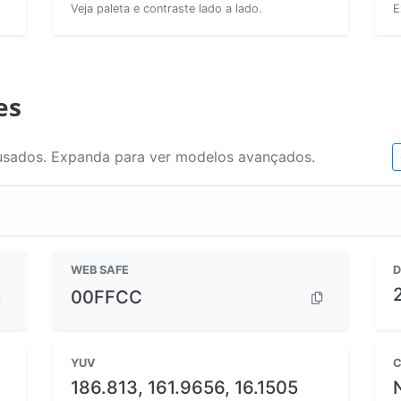
Veja paleta e contraste lado a lado.
E
es
usados. Expanda para ver modelos avançados.
WEB SAFE
D
00FFCC
YUV
C
186.813, 161.9656, 16.1505