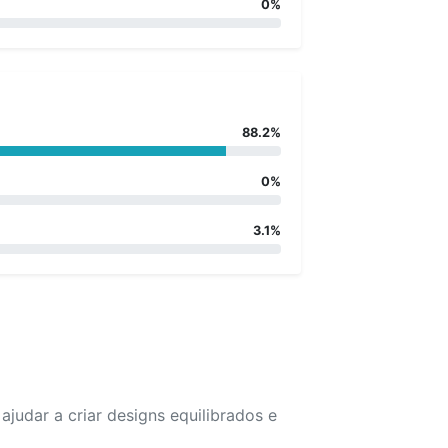
0%
88.2%
0%
3.1%
udar a criar designs equilibrados e