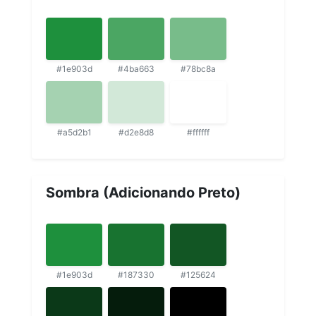
#1e903d
#4ba663
#78bc8a
#a5d2b1
#d2e8d8
#ffffff
Sombra (Adicionando Preto)
#1e903d
#187330
#125624