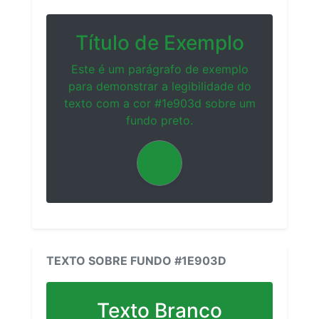
Título de Exemplo
Este é um parágrafo de exemplo
para demonstrar a legibilidade do
texto com a cor #1e903d sobre um
fundo preto.
TEXTO SOBRE FUNDO #1E903D
Texto Branco