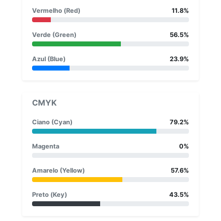
Vermelho (Red)
11.8%
Verde (Green)
56.5%
Azul (Blue)
23.9%
CMYK
Ciano (Cyan)
79.2%
Magenta
0%
Amarelo (Yellow)
57.6%
Preto (Key)
43.5%