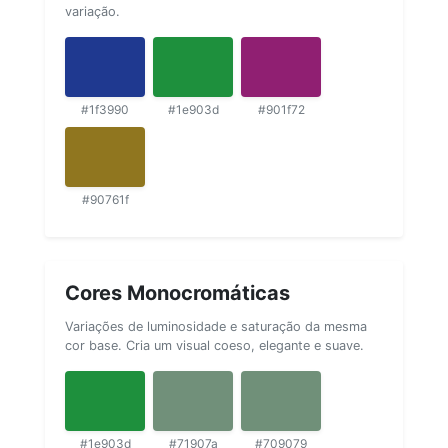
variação.
#1f3990
#1e903d
#901f72
#90761f
Cores Monocromáticas
Variações de luminosidade e saturação da mesma
cor base. Cria um visual coeso, elegante e suave.
#1e903d
#71907a
#709079