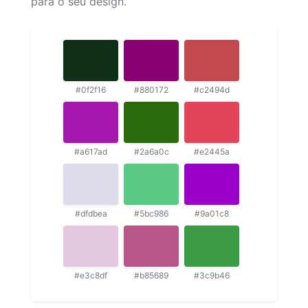
para o seu design.
#0f2f16
#880172
#c2494d
#a617ad
#2a6a0c
#e2445a
#dfdbea
#5bc986
#9a01c8
#e3c8df
#b85689
#3c9b46