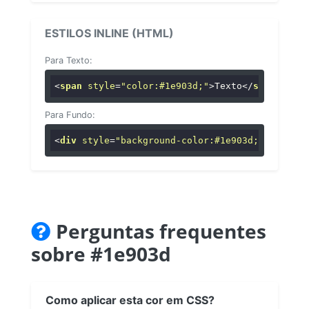
ESTILOS INLINE (HTML)
Para Texto:
<
span
style
=
"color:#1e903d;"
>
Texto
</
span
>
Para Fundo:
<
div
style
=
"background-color:#1e903d;"
>
...
</
di
Perguntas frequentes
sobre #1e903d
Como aplicar esta cor em CSS?