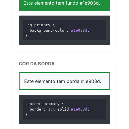
Este elemento tem fundo #1e903d.
.bg-primary
 {

background-color
: 
#1e903d
;

}
COR DA BORDA
Este elemento tem borda #1e903d.
.border-primary
 {

border
: 
1px
 solid 
#1e903d
;

}