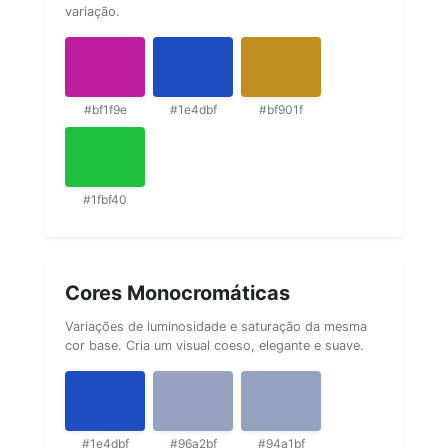
variação.
#bf1f9e
#1e4dbf
#bf901f
#1fbf40
Cores Monocromáticas
Variações de luminosidade e saturação da mesma
cor base. Cria um visual coeso, elegante e suave.
#1e4dbf
#96a2bf
#94a1bf