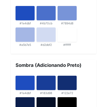
#1e4dbf
#4b70cb
#7894d8
#a5b7e5
#d2dbf2
#ffffff
Sombra (Adicionando Preto)
#1e4dbf
#183d98
#122e72