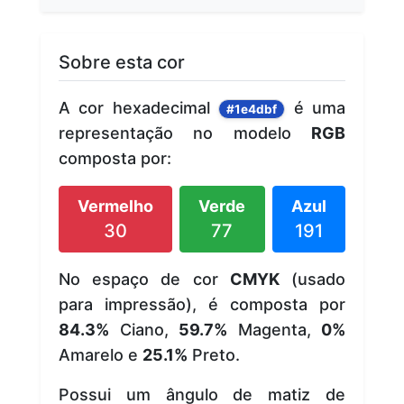
Sobre esta cor
A cor hexadecimal
é uma
#1e4dbf
representação no modelo
RGB
composta por:
Vermelho
Verde
Azul
30
77
191
No espaço de cor
CMYK
(usado
para impressão), é composta por
84.3%
Ciano,
59.7%
Magenta,
0%
Amarelo e
25.1%
Preto.
Possui um ângulo de matiz de