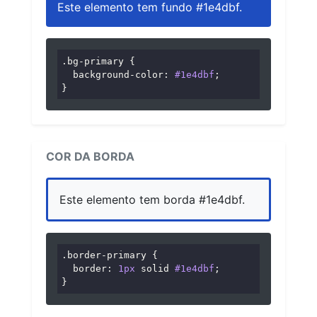
Este elemento tem fundo #1e4dbf.
.bg-primary
 {

background-color
: 
#1e4dbf
;

}
COR DA BORDA
Este elemento tem borda #1e4dbf.
.border-primary
 {

border
: 
1px
 solid 
#1e4dbf
;

}