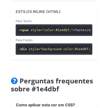
ESTILOS INLINE (HTML)
Para Texto:
<
span
style
=
"color:#1e4dbf;"
>
Texto
</
span
>
Para Fundo:
<
div
style
=
"background-color:#1e4dbf;"
>
...
</
di
Perguntas frequentes
sobre #1e4dbf
Como aplicar esta cor em CSS?