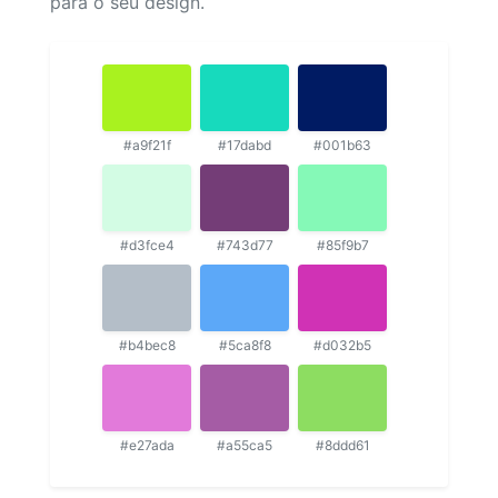
para o seu design.
#a9f21f
#17dabd
#001b63
#d3fce4
#743d77
#85f9b7
#b4bec8
#5ca8f8
#d032b5
#e27ada
#a55ca5
#8ddd61