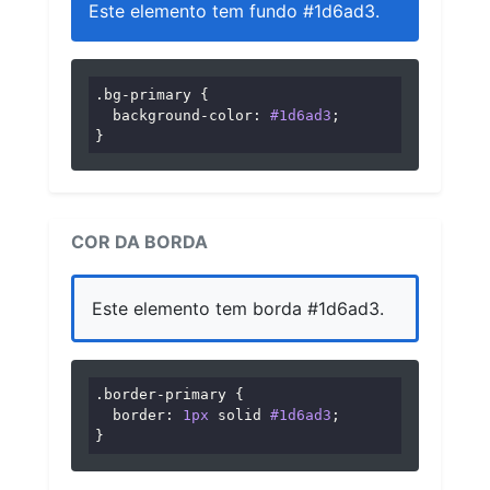
Este elemento tem fundo #1d6ad3.
.bg-primary
 {

background-color
: 
#1d6ad3
;

}
COR DA BORDA
Este elemento tem borda #1d6ad3.
.border-primary
 {

border
: 
1px
 solid 
#1d6ad3
;

}