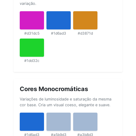
variação.
#d31dc5
#1d6ad3
#d3871d
#1dd32c
Cores Monocromáticas
Variações de luminosidade e saturação da mesma
cor base. Cria um visual coeso, elegante e suave.
#1d6ad3
#a5b9d3
#a3b8d3