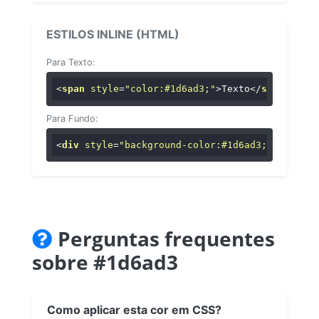
ESTILOS INLINE (HTML)
Para Texto:
<
span
style
=
"color:#1d6ad3;"
>
Texto
</
span
>
Para Fundo:
<
div
style
=
"background-color:#1d6ad3;"
>
...
</
di
Perguntas frequentes
sobre #1d6ad3
Como aplicar esta cor em CSS?