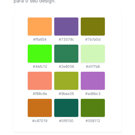
para o seu design.
#ffa654
#73579c
#7b7a0d
#4bfc12
#2e8056
#d1f7b8
#f88c6e
#9bae26
#ad6bc3
#c87019
#0f6150
#558112