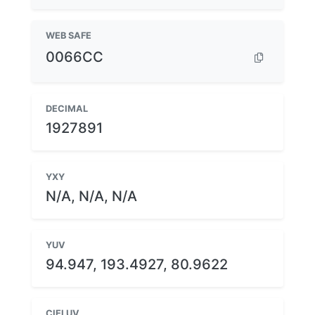
WEB SAFE
0066CC
DECIMAL
1927891
YXY
N/A, N/A, N/A
YUV
94.947, 193.4927, 80.9622
CIELUV