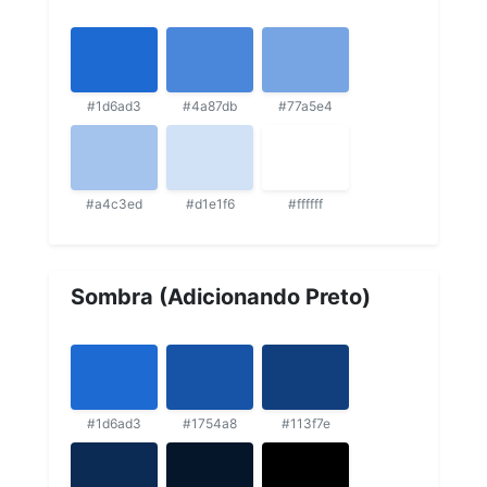
#1d6ad3
#4a87db
#77a5e4
#a4c3ed
#d1e1f6
#ffffff
Sombra (Adicionando Preto)
#1d6ad3
#1754a8
#113f7e