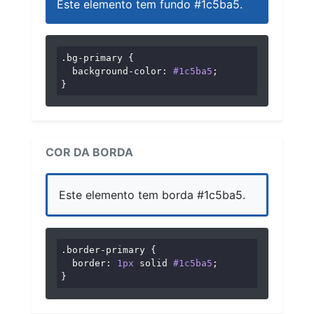
Este elemento tem fundo #1c5ba5.
.bg-primary
 {

background-color
: 
#1c5ba5
;

}
COR DA BORDA
Este elemento tem borda #1c5ba5.
.border-primary
 {

border
: 
1px
 solid 
#1c5ba5
;

}