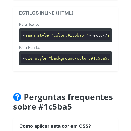
ESTILOS INLINE (HTML)
Para Texto:
<
span
style
=
"color:#1c5ba5;"
>
Texto
</
span
>
Para Fundo:
<
div
style
=
"background-color:#1c5ba5;"
>
...
</
di
Perguntas frequentes
sobre #1c5ba5
Como aplicar esta cor em CSS?