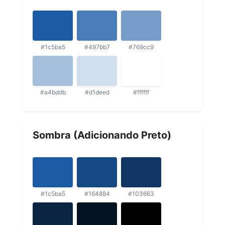
#1c5ba5
#497bb7
#769cc9
#a4bddb
#d1deed
#ffffff
Sombra (Adicionando Preto)
#1c5ba5
#164884
#103663