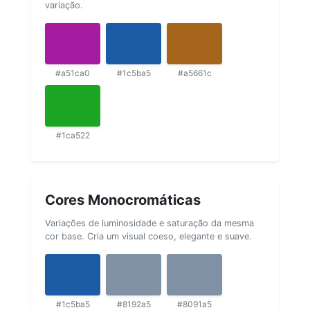
variação.
#a51ca0
#1c5ba5
#a5661c
#1ca522
Cores Monocromáticas
Variações de luminosidade e saturação da mesma
cor base. Cria um visual coeso, elegante e suave.
#1c5ba5
#8192a5
#8091a5