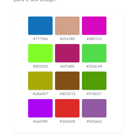
#1172bb
#d1a189
#d807c0
#80fd28
#af1d69
#53dc49
#a8a907
#805015
#519e07
#aa06f4
#dd2b28
#925aa2