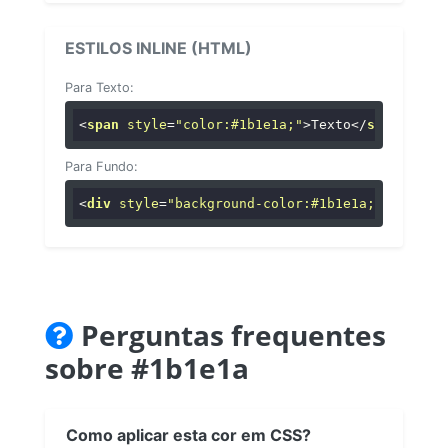
ESTILOS INLINE (HTML)
Para Texto:
<
span
style
=
"color:#1b1e1a;"
>
Texto
</
span
>
Para Fundo:
<
div
style
=
"background-color:#1b1e1a;"
>
...
</
di
Perguntas frequentes
sobre #1b1e1a
Como aplicar esta cor em CSS?