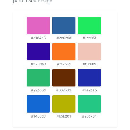
para o seu design.
#e164c3
#2c629d
#1ee95f
#3208a3
#fa751d
#f1c6b9
#29b86d
#662b03
#1e2cab
#1468d3
#b5b201
#25c784