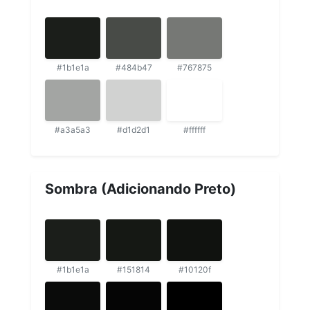
#1b1e1a
#484b47
#767875
#a3a5a3
#d1d2d1
#ffffff
Sombra (Adicionando Preto)
#1b1e1a
#151814
#10120f