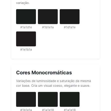
variação.
#1a1d1e
#1b1e1a
#1d1a1e
#1e1b1a
Cores Monocromáticas
Variações de luminosidade e saturação da mesma
cor base. Cria um visual coeso, elegante e suave.
#1b1e1a
#1a1e18
#1a1e18