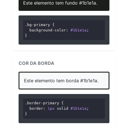
Este elemento tem fundo #1b1e1a.
.bg-primary
 {

background-color
: 
#1b1e1a
;

}
COR DA BORDA
Este elemento tem borda #1b1e1a.
.border-primary
 {

border
: 
1px
 solid 
#1b1e1a
;

}