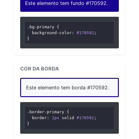
Este elemento tem fundo #170592.
.bg-primary
 {

background-color
: 
#170592
;

}
COR DA BORDA
Este elemento tem borda #170592.
.border-primary
 {

border
: 
1px
 solid 
#170592
;

}