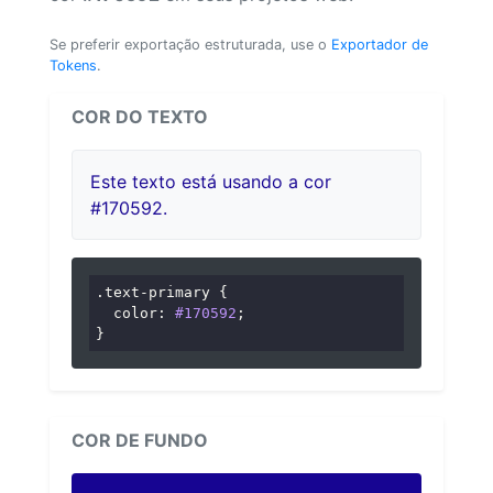
Se preferir exportação estruturada, use o
Exportador de
Tokens
.
COR DO TEXTO
Este texto está usando a cor
#170592.
.text-primary
 {

color
: 
#170592
;

}
COR DE FUNDO