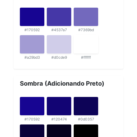
#170592
#4537a7
#7369bd
#a29bd3
#d0cde9
#ffffff
Sombra (Adicionando Preto)
#170592
#120474
#0d0357