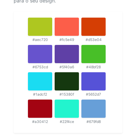
para o seu design.
#aec720
#fc5e49
#d53e04
#6753cd
#5f40a6
#48bf28
#1adcf2
#15380f
#5652d7
#a30412
#22f4ce
#679fd8