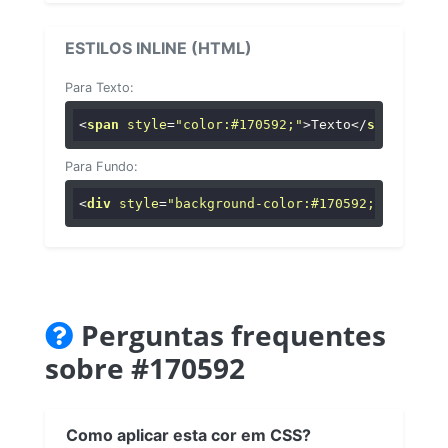
ESTILOS INLINE (HTML)
Para Texto:
<
span
style
=
"color:#170592;"
>
Texto
</
span
>
Para Fundo:
<
div
style
=
"background-color:#170592;"
>
...
</
di
Perguntas frequentes
sobre #170592
Como aplicar esta cor em CSS?