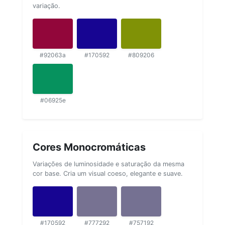
variação.
#92063a
#170592
#809206
#06925e
Cores Monocromáticas
Variações de luminosidade e saturação da mesma
cor base. Cria um visual coeso, elegante e suave.
#170592
#777292
#757192