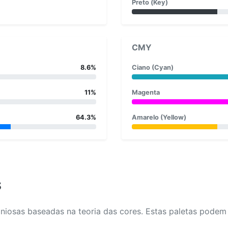
Preto (Key)
CMY
8.6%
Ciano (Cyan)
11%
Magenta
64.3%
Amarelo (Yellow)
s
osas baseadas na teoria das cores. Estas paletas podem aj