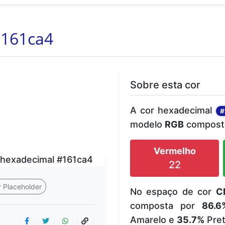
161ca4
Sobre esta cor
A cor hexadecimal
#
modelo
RGB
composta
Vermelho
22
 Placeholder
No espaço de cor
C
composta por
86.6
Amarelo e
35.7%
Pret