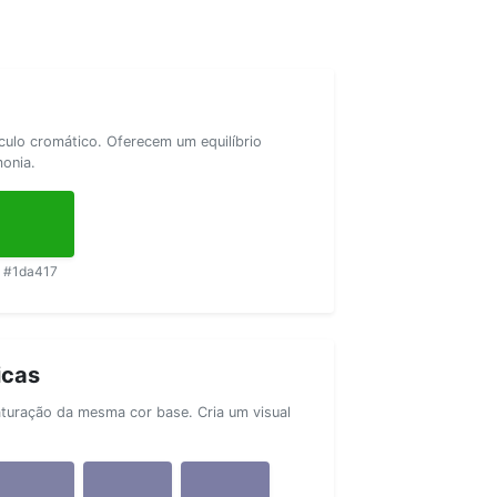
rculo cromático. Oferecem um equilíbrio
monia.
#1da417
icas
aturação da mesma cor base. Cria um visual