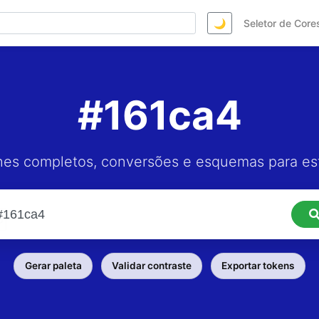
🌙
Seletor de Core
#161ca4
hes completos, conversões e esquemas para est
Gerar paleta
Validar contraste
Exportar tokens