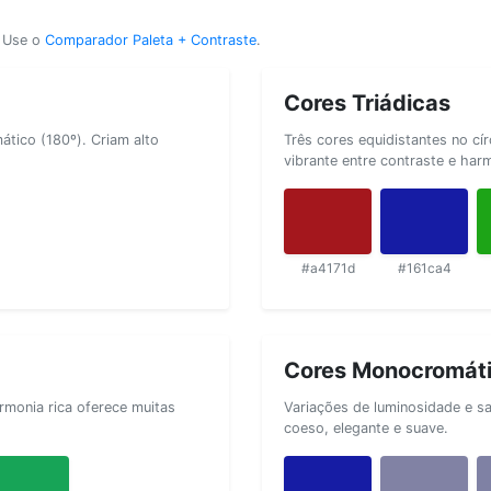
? Use o
Comparador Paleta + Contraste
.
Cores Triádicas
tico (180º). Criam alto
Três cores equidistantes no cí
vibrante entre contraste e har
#a4171d
#161ca4
Cores Monocromát
rmonia rica oferece muitas
Variações de luminosidade e s
coeso, elegante e suave.