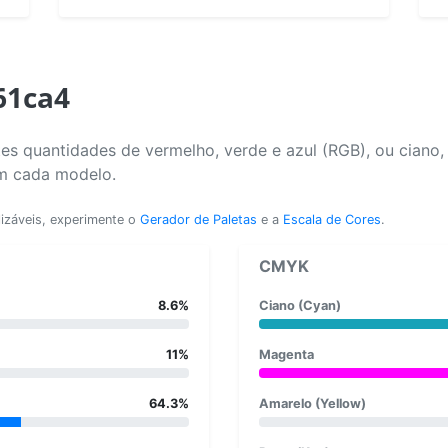
61ca4
es quantidades de vermelho, verde e azul (RGB), ou ciano
em cada modelo.
lizáveis, experimente o
Gerador de Paletas
e a
Escala de Cores
.
CMYK
8.6%
Ciano (Cyan)
11%
Magenta
64.3%
Amarelo (Yellow)