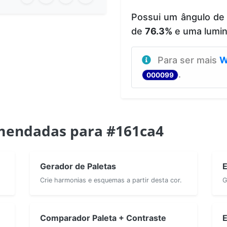
Possui um ângulo de
de
76.3%
e uma lumi
Para ser mais
W
.
000099
mendadas para #161ca4
Gerador de Paletas
E
Crie harmonias e esquemas a partir desta cor.
G
Comparador Paleta + Contraste
E