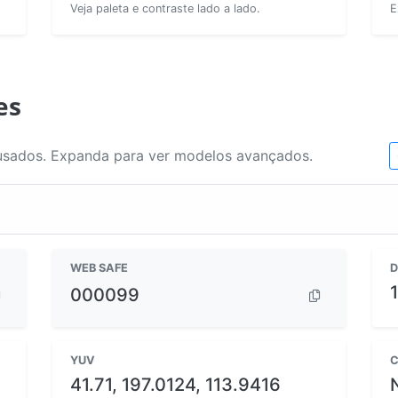
Veja paleta e contraste lado a lado.
E
es
usados. Expanda para ver modelos avançados.
WEB SAFE
D
000099
YUV
C
41.71, 197.0124, 113.9416