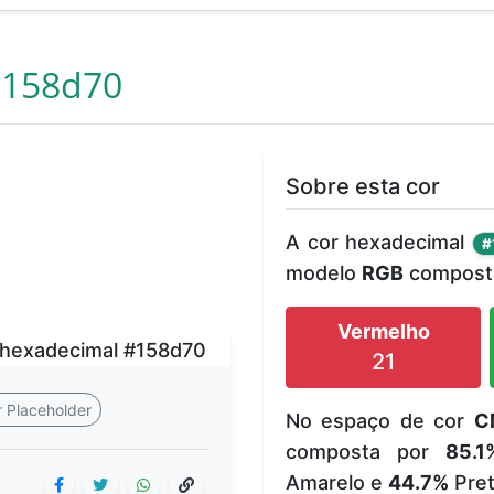
158d70
Sobre esta cor
A cor hexadecimal
#
modelo
RGB
composta
Vermelho
21
 Placeholder
No espaço de cor
C
composta por
85.1
Amarelo e
44.7%
Pret