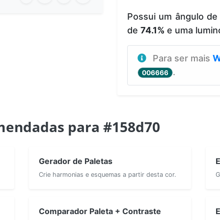
Possui um ângulo de
de
74.1%
e uma lumin
Para ser mais
W
.
006666
mendadas para #158d70
Gerador de Paletas
E
Crie harmonias e esquemas a partir desta cor.
G
Comparador Paleta + Contraste
E