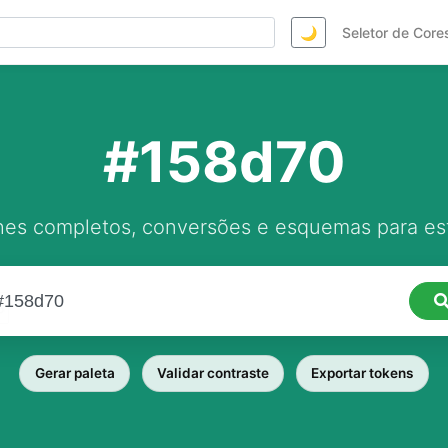
🌙
Seletor de Core
#158d70
hes completos, conversões e esquemas para est
Gerar paleta
Validar contraste
Exportar tokens