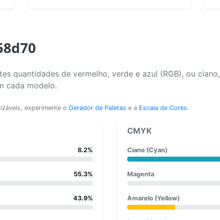
58d70
es quantidades de vermelho, verde e azul (RGB), ou ciano
em cada modelo.
lizáveis, experimente o
Gerador de Paletas
e a
Escala de Cores
.
CMYK
8.2%
Ciano (Cyan)
55.3%
Magenta
43.9%
Amarelo (Yellow)