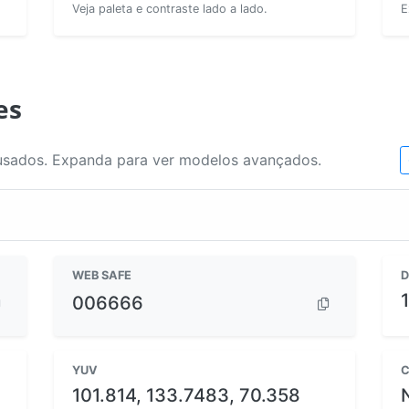
Veja paleta e contraste lado a lado.
E
es
usados. Expanda para ver modelos avançados.
WEB SAFE
D
006666
YUV
C
101.814, 133.7483, 70.358