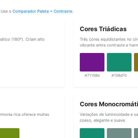
? Use o
Comparador Paleta + Contraste
.
Cores Triádicas
tico (180º). Criam alto
Três cores equidistantes no cí
vibrante entre contraste e har
#71158d
#158d70
Cores Monocromát
rmonia rica oferece muitas
Variações de luminosidade e s
coeso, elegante e suave.