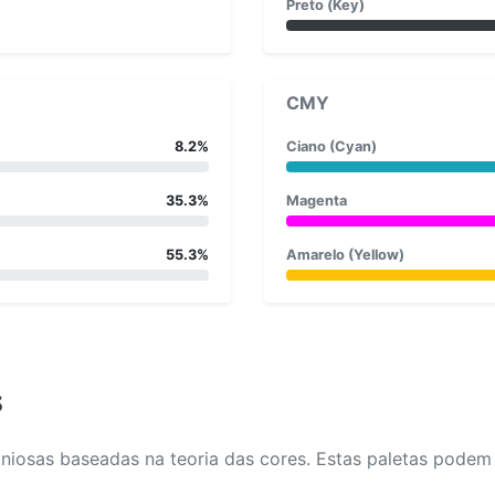
Preto (Key)
CMY
8.2%
Ciano (Cyan)
35.3%
Magenta
55.3%
Amarelo (Yellow)
s
osas baseadas na teoria das cores. Estas paletas podem aj