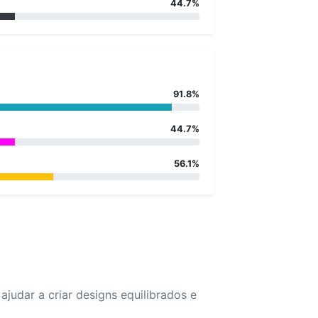
44.7%
91.8%
44.7%
56.1%
udar a criar designs equilibrados e