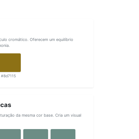
rculo cromático. Oferecem um equilíbrio
monia.
#8d7115
icas
aturação da mesma cor base. Cria um visual