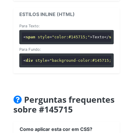
ESTILOS INLINE (HTML)
Para Texto:
<
span
style
=
"color:#145715;"
>
Texto
</
span
>
Para Fundo:
<
div
style
=
"background-color:#145715;"
>
...
</
di
Perguntas frequentes
sobre #145715
Como aplicar esta cor em CSS?