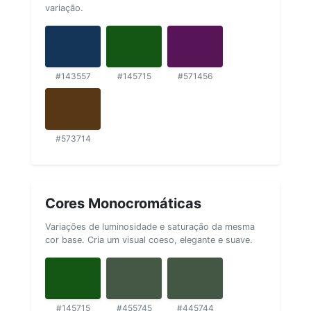
variação.
#143557
#145715
#571456
#573714
Cores Monocromáticas
Variações de luminosidade e saturação da mesma
cor base. Cria um visual coeso, elegante e suave.
#145715
#455745
#445744