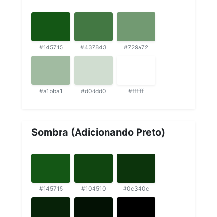
#145715
#437843
#729a72
#a1bba1
#d0ddd0
#ffffff
Sombra (Adicionando Preto)
#145715
#104510
#0c340c