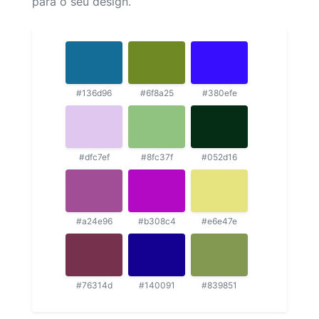
para o seu design.
#136d96
#6f8a25
#380efe
#dfc7ef
#8fc37f
#052d16
#a24e96
#b308c4
#e6e47e
#76314d
#140091
#839851