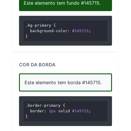
Este elemento tem fundo #145715.
.bg-primary
 {

background-color
: 
#145715
;

}
COR DA BORDA
Este elemento tem borda #145715.
.border-primary
 {

border
: 
1px
 solid 
#145715
;

}