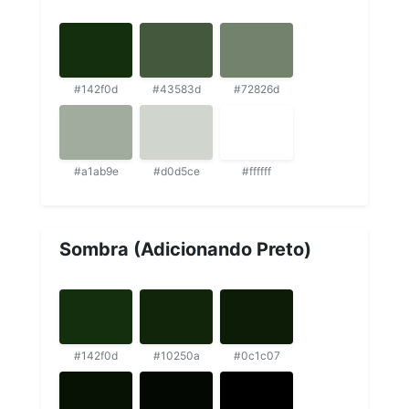
#142f0d
#43583d
#72826d
#a1ab9e
#d0d5ce
#ffffff
Sombra (Adicionando Preto)
#142f0d
#10250a
#0c1c07