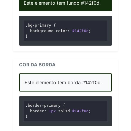
Este elemento tem fundo #142f0d.
.bg-primary
 {

background-color
: 
#142f0d
;

}
COR DA BORDA
Este elemento tem borda #142f0d.
.border-primary
 {

border
: 
1px
 solid 
#142f0d
;

}