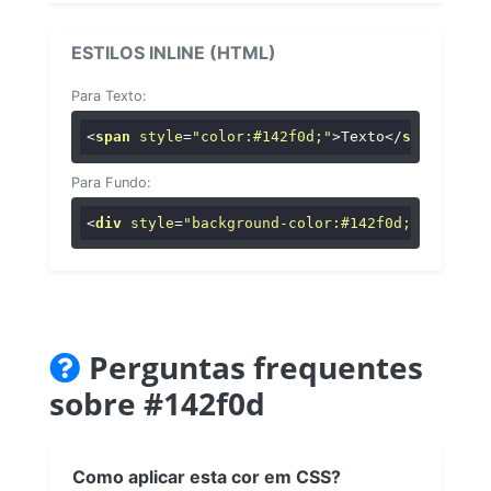
ESTILOS INLINE (HTML)
Para Texto:
<
span
style
=
"color:#142f0d;"
>
Texto
</
span
>
Para Fundo:
<
div
style
=
"background-color:#142f0d;"
>
...
</
di
Perguntas frequentes
sobre #142f0d
Como aplicar esta cor em CSS?