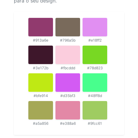
para o seu design.
#913a6e
#796a5b
#e18ff2
#3e172b
#fbcddd
#78d823
#bfe914
#d35bf3
#48ff8d
#a5a856
#e388a6
#9fcc61