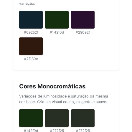
variação.
#0e252f
#142f0d
#290e2f
#2f180e
Cores Monocromáticas
Variações de luminosidade e saturação da mesma
cor base. Cria um visual coeso, elegante e suave.
#142f0d
#272f25
#272f25