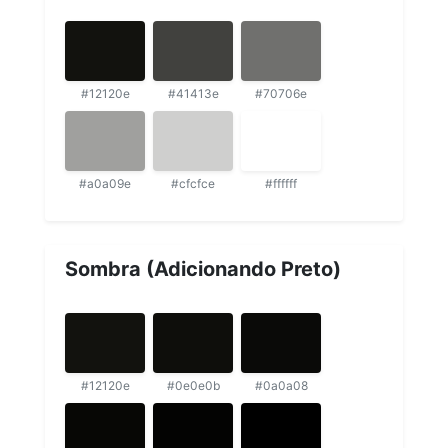
#12120e
#41413e
#70706e
#a0a09e
#cfcfce
#ffffff
Sombra (Adicionando Preto)
#12120e
#0e0e0b
#0a0a08