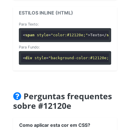
ESTILOS INLINE (HTML)
Para Texto:
<
span
style
=
"color:#12120e;"
>
Texto
</
span
>
Para Fundo:
<
div
style
=
"background-color:#12120e;"
>
...
</
di
Perguntas frequentes
sobre #12120e
Como aplicar esta cor em CSS?