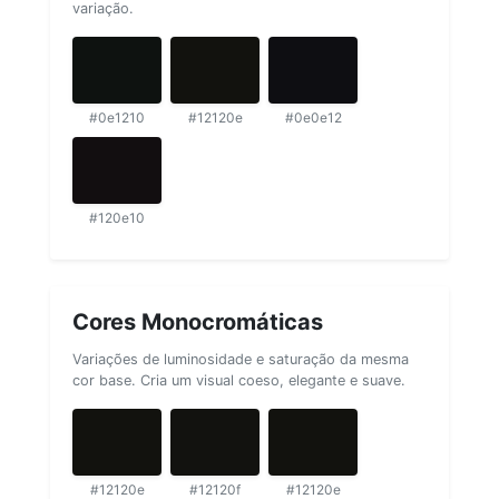
variação.
#0e1210
#12120e
#0e0e12
#120e10
Cores Monocromáticas
Variações de luminosidade e saturação da mesma
cor base. Cria um visual coeso, elegante e suave.
#12120e
#12120f
#12120e