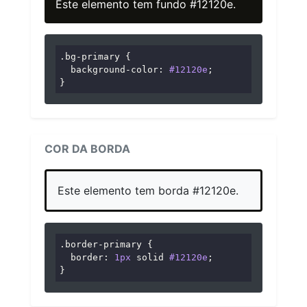
Este elemento tem fundo #12120e.
.bg-primary
 {

background-color
: 
#12120e
;

}
COR DA BORDA
Este elemento tem borda #12120e.
.border-primary
 {

border
: 
1px
 solid 
#12120e
;

}