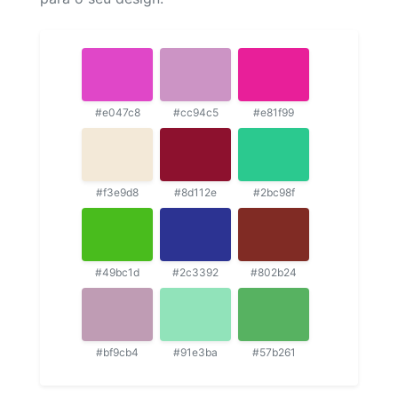
#e047c8
#cc94c5
#e81f99
#f3e9d8
#8d112e
#2bc98f
#49bc1d
#2c3392
#802b24
#bf9cb4
#91e3ba
#57b261