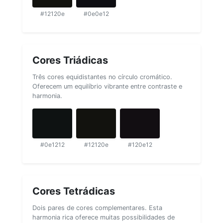
#12120e
#0e0e12
Cores Triádicas
Três cores equidistantes no círculo cromático.
Oferecem um equilíbrio vibrante entre contraste e
harmonia.
#0e1212
#12120e
#120e12
Cores Tetrádicas
Dois pares de cores complementares. Esta
harmonia rica oferece muitas possibilidades de