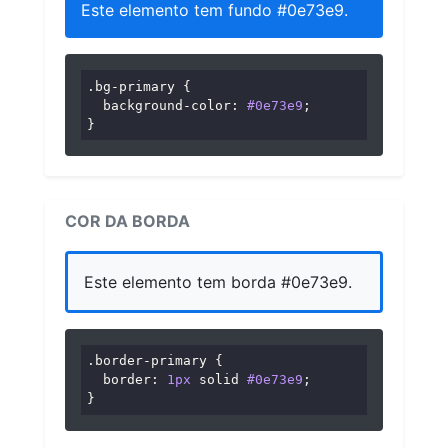
Este elemento tem fundo #0e73e9.
.bg-primary
 {

background-color
: 
#0e73e9
;

}
COR DA BORDA
Este elemento tem borda #0e73e9.
.border-primary
 {

border
: 
1px
 solid 
#0e73e9
;

}