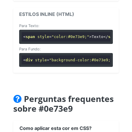
ESTILOS INLINE (HTML)
Para Texto:
<
span
style
=
"color:#0e73e9;"
>
Texto
</
span
>
Para Fundo:
<
div
style
=
"background-color:#0e73e9;"
>
...
</
di
Perguntas frequentes
sobre #0e73e9
Como aplicar esta cor em CSS?