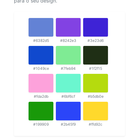
para o seu design.
#6382d5
#8242e3
#3e23d6
#1049ce
#7feb94
#1f2f15
#fda2db
#6bf6cf
#b5db0e
#199909
#2b45f9
#ffd92c