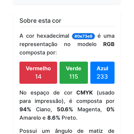
Sobre esta cor
A cor hexadecimal
é uma
#0e73e9
representação no modelo
RGB
composta por:
Vermelho
Verde
Azul
14
115
233
No espaço de cor
CMYK
(usado
para impressão), é composta por
94%
Ciano,
50.6%
Magenta,
0%
Amarelo e
8.6%
Preto.
Possui um ângulo de matiz de