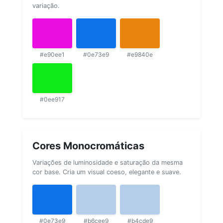
variação.
#e90ee1
#0e73e9
#e9840e
#0ee917
Cores Monocromáticas
Variações de luminosidade e saturação da mesma
cor base. Cria um visual coeso, elegante e suave.
#0e73e9
#b6cee9
#b4cde9