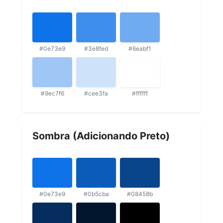
#0e73e9
#3e8fed
#6eabf1
#9ec7f6
#cee3fa
#ffffff
Sombra (Adicionando Preto)
#0e73e9
#0b5cba
#08458b