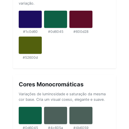
variação.
#1c0d60
#0d6045
#600d28
#52600d
Cores Monocromáticas
Variações de luminosidade e saturação da mesma
cor base. Cria um visual coeso, elegante e suave.
#0d6045
#4c605a
#4b6059