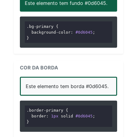
Este elemento tem fundo #0d6045.
.bg-primary
 {

background-color
: 
#0d6045
;

}
COR DA BORDA
Este elemento tem borda #0d6045.
.border-primary
 {

border
: 
1px
 solid 
#0d6045
;

}