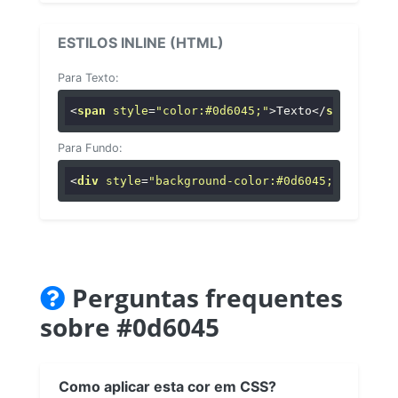
ESTILOS INLINE (HTML)
Para Texto:
<
span
style
=
"color:#0d6045;"
>
Texto
</
span
>
Para Fundo:
<
div
style
=
"background-color:#0d6045;"
>
...
</
di
Perguntas frequentes
sobre #0d6045
Como aplicar esta cor em CSS?