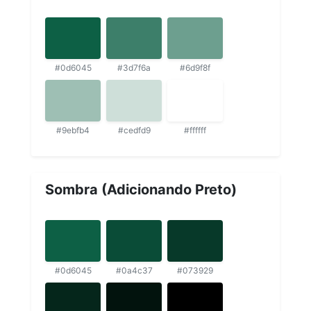
#0d6045
#3d7f6a
#6d9f8f
#9ebfb4
#cedfd9
#ffffff
Sombra (Adicionando Preto)
#0d6045
#0a4c37
#073929