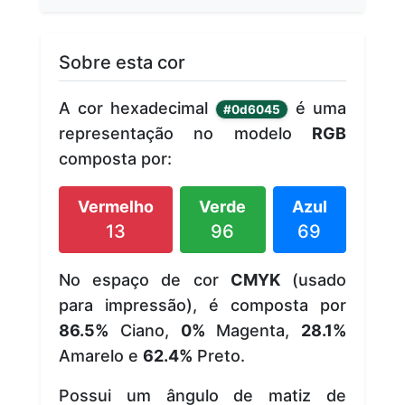
Sobre esta cor
A cor hexadecimal
é uma
#0d6045
representação no modelo
RGB
composta por:
Vermelho
Verde
Azul
13
96
69
No espaço de cor
CMYK
(usado
para impressão), é composta por
86.5%
Ciano,
0%
Magenta,
28.1%
Amarelo e
62.4%
Preto.
Possui um ângulo de matiz de