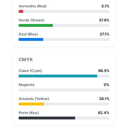
Vermelho (Red)
5.1%
Verde (Green)
37.6%
Azul (Blue)
27.1%
CMYK
Ciano (Cyan)
86.5%
Magenta
0%
Amarelo (Yellow)
28.1%
Preto (Key)
62.4%