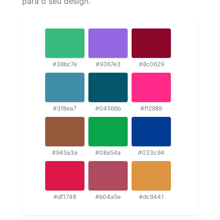
para o seu design.
#38bc7e
#9367e3
#8c0629
#3f8ea7
#04566b
#ff2989
#945a3a
#08a54a
#033c94
#df1748
#b04a5e
#dc9441