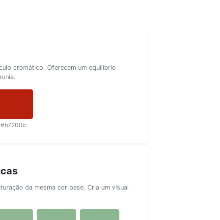
rculo cromático. Oferecem um equilíbrio
monia.
#b7200c
icas
aturação da mesma cor base. Cria um visual