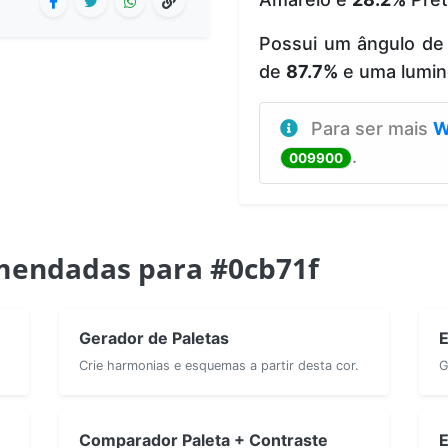
Possui um ângulo de
de
87.7%
e uma lumin
Para ser mais
W
.
009900
mendadas para #0cb71f
Gerador de Paletas
E
Crie harmonias e esquemas a partir desta cor.
G
Comparador Paleta + Contraste
E