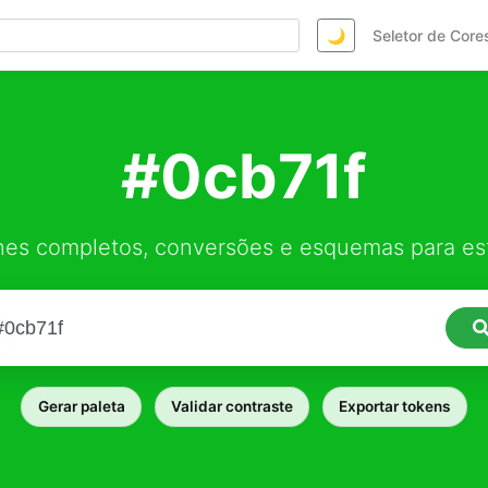
🌙
Seletor de Core
#0cb71f
hes completos, conversões e esquemas para est
Gerar paleta
Validar contraste
Exportar tokens