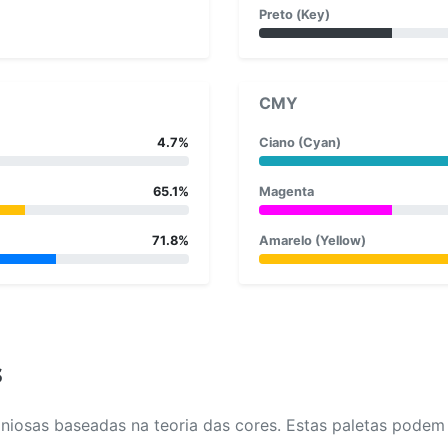
Preto (Key)
CMY
4.7%
Ciano (Cyan)
65.1%
Magenta
71.8%
Amarelo (Yellow)
s
osas baseadas na teoria das cores. Estas paletas podem aj