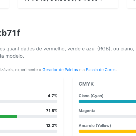
cb71f
s quantidades de vermelho, verde e azul (RGB), ou ciano,
da modelo.
lizáveis, experimente o
Gerador de Paletas
e a
Escala de Cores
.
CMYK
4.7%
Ciano (Cyan)
71.8%
Magenta
12.2%
Amarelo (Yellow)