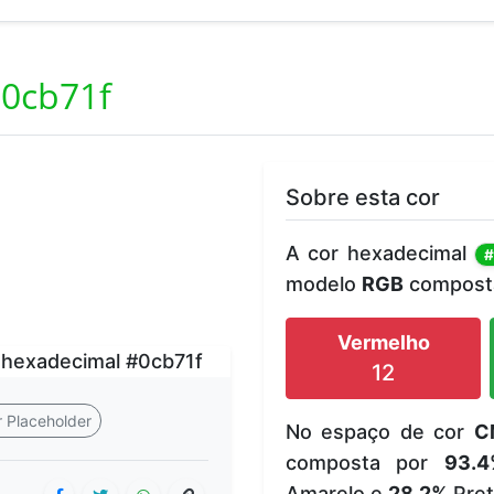
0cb71f
Sobre esta cor
A cor hexadecimal
#
modelo
RGB
composta
Vermelho
12
 Placeholder
No espaço de cor
C
composta por
93.4
Amarelo e
28.2%
Pret