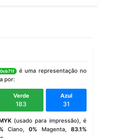
é uma representação no
0cb71f
 por:
Verde
Azul
183
31
MYK
(usado para impressão), é
%
Ciano,
0%
Magenta,
83.1%
o.