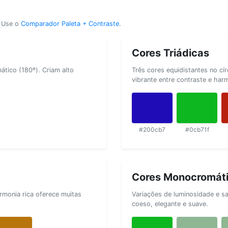
? Use o
Comparador Paleta + Contraste
.
Cores Triádicas
tico (180º). Criam alto
Três cores equidistantes no cí
vibrante entre contraste e har
#200cb7
#0cb71f
Cores Monocromát
rmonia rica oferece muitas
Variações de luminosidade e s
coeso, elegante e suave.