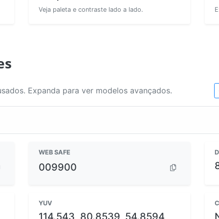
Veja paleta e contraste lado a lado.
E
es
usados. Expanda para ver modelos avançados.
WEB SAFE
D
009900
YUV
C
114.543, 80.8539, 54.8594