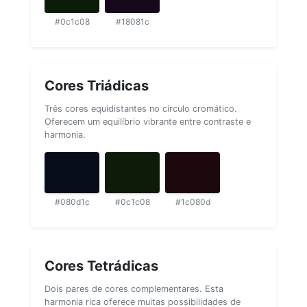
#0c1c08
#18081c
Cores Triádicas
Três cores equidistantes no círculo cromático.
Oferecem um equilíbrio vibrante entre contraste e
harmonia.
#080d1c
#0c1c08
#1c080d
Cores Tetrádicas
Dois pares de cores complementares. Esta
harmonia rica oferece muitas possibilidades de