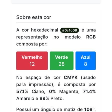
Sobre esta cor
A cor hexadecimal
é uma
#0c1c08
representação no modelo
RGB
composta por:
Vermelho
Verde
Azul
12
28
8
No espaço de cor
CMYK
(usado
para impressão), é composta por
57.1%
Ciano,
0%
Magenta,
71.4%
Amarelo e
89%
Preto.
Possui um ângulo de matiz de
108°
,