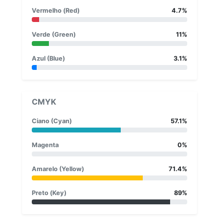
Vermelho (Red)
4.7%
Verde (Green)
11%
Azul (Blue)
3.1%
CMYK
Ciano (Cyan)
57.1%
Magenta
0%
Amarelo (Yellow)
71.4%
Preto (Key)
89%