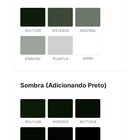
#0c1c08
#3c4939
#6d766a
#9da49c
#ced1cd
#ffffff
Sombra (Adicionando Preto)
#0c1c08
#091606
#071004