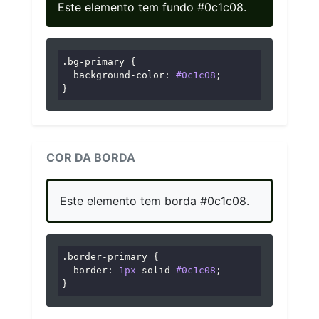
Este elemento tem fundo #0c1c08.
.bg-primary
 {

background-color
: 
#0c1c08
;

}
COR DA BORDA
Este elemento tem borda #0c1c08.
.border-primary
 {

border
: 
1px
 solid 
#0c1c08
;

}