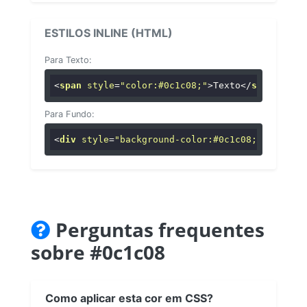
ESTILOS INLINE (HTML)
Para Texto:
<
span
style
=
"color:#0c1c08;"
>
Texto
</
span
>
Para Fundo:
<
div
style
=
"background-color:#0c1c08;"
>
...
</
di
Perguntas frequentes
sobre #0c1c08
Como aplicar esta cor em CSS?