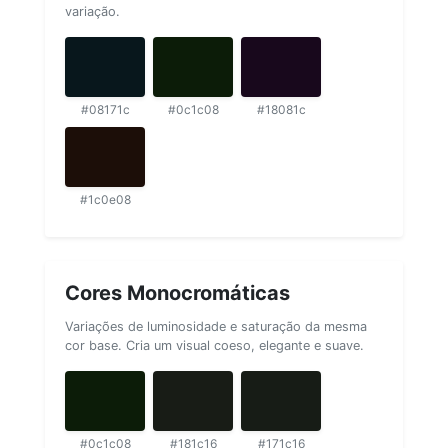
variação.
#08171c
#0c1c08
#18081c
#1c0e08
Cores Monocromáticas
Variações de luminosidade e saturação da mesma
cor base. Cria um visual coeso, elegante e suave.
#0c1c08
#181c16
#171c16