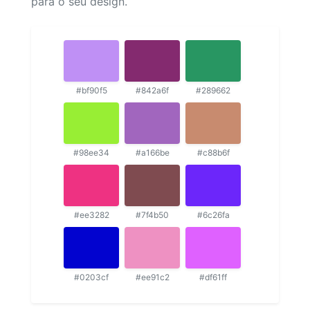
para o seu design.
#bf90f5
#842a6f
#289662
#98ee34
#a166be
#c88b6f
#ee3282
#7f4b50
#6c26fa
#0203cf
#ee91c2
#df61ff