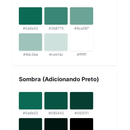
#0a6a53
#3b8775
#6ca597
#9dc3ba
#cee1dc
#ffffff
Sombra (Adicionando Preto)
#0a6a53
#085442
#063f31