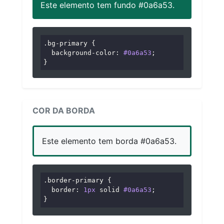
Este elemento tem fundo #0a6a53.
.bg-primary
 {

background-color
: 
#0a6a53
;

}
COR DA BORDA
Este elemento tem borda #0a6a53.
.border-primary
 {

border
: 
1px
 solid 
#0a6a53
;

}