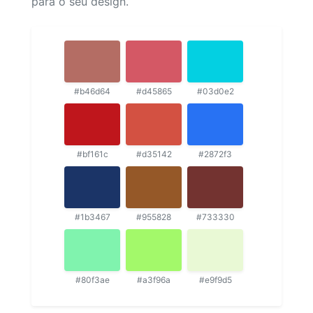
para o seu design.
#b46d64
#d45865
#03d0e2
#bf161c
#d35142
#2872f3
#1b3467
#955828
#733330
#80f3ae
#a3f96a
#e9f9d5