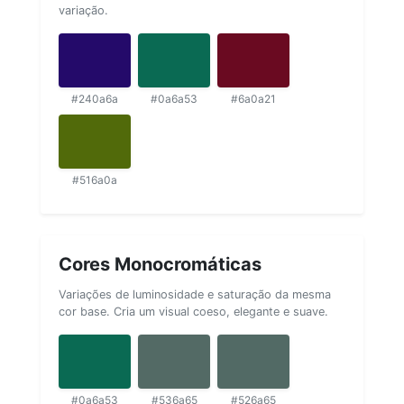
variação.
#240a6a
#0a6a53
#6a0a21
#516a0a
Cores Monocromáticas
Variações de luminosidade e saturação da mesma
cor base. Cria um visual coeso, elegante e suave.
#0a6a53
#536a65
#526a65