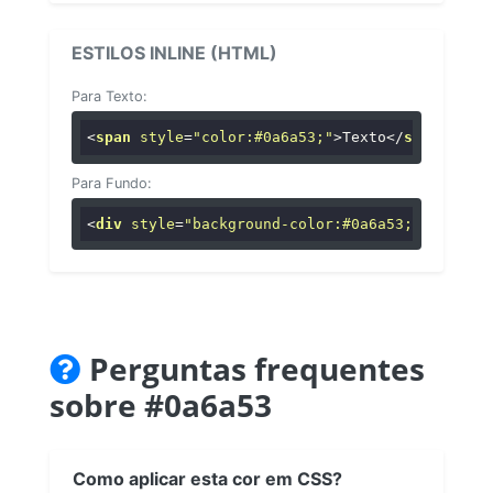
ESTILOS INLINE (HTML)
Para Texto:
<
span
style
=
"color:#0a6a53;"
>
Texto
</
span
>
Para Fundo:
<
div
style
=
"background-color:#0a6a53;"
>
...
</
di
Perguntas frequentes
sobre #0a6a53
Como aplicar esta cor em CSS?