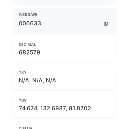
WEB SAFE
006633
DECIMAL
682579
YXY
N/A, N/A, N/A
YUV
74.674, 132.6987, 81.8702
CIELUV