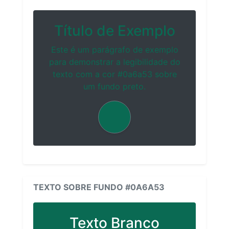
Título de Exemplo
Este é um parágrafo de exemplo
para demonstrar a legibilidade do
texto com a cor #0a6a53 sobre
um fundo preto.
TEXTO SOBRE FUNDO #0A6A53
Texto Branco