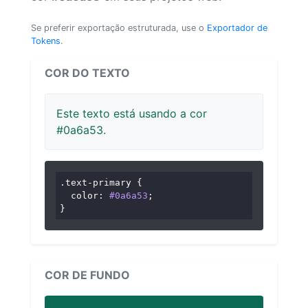
Se preferir exportação estruturada, use o
Exportador de
Tokens
.
COR DO TEXTO
Este texto está usando a cor
#0a6a53.
.text-primary
 {

color
: 
#0a6a53
;

}
COR DE FUNDO