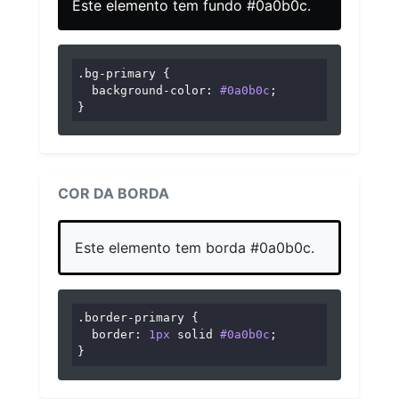
Este elemento tem fundo #0a0b0c.
.bg-primary
 {

background-color
: 
#0a0b0c
;

}
COR DA BORDA
Este elemento tem borda #0a0b0c.
.border-primary
 {

border
: 
1px
 solid 
#0a0b0c
;

}