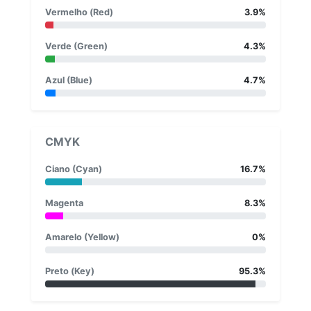
Vermelho (Red)
3.9%
Verde (Green)
4.3%
Azul (Blue)
4.7%
CMYK
Ciano (Cyan)
16.7%
Magenta
8.3%
Amarelo (Yellow)
0%
Preto (Key)
95.3%