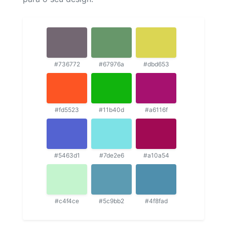
#736772
#67976a
#dbd653
#fd5523
#11b40d
#a6116f
#5463d1
#7de2e6
#a10a54
#c4f4ce
#5c9bb2
#4f8fad