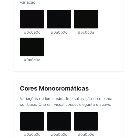
variação.
#0c0a0c
#0a0b0c
#0c0c0a
#0a0c0a
Cores Monocromáticas
Variações de luminosidade e saturação da mesma
cor base. Cria um visual coeso, elegante e suave.
#0a0b0c
#0a0b0c
#0a0b0c