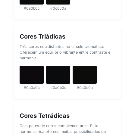
#0a0b0c
#0c0c0a
Cores Triádicas
Três cores equidistantes no círculo cromático.
Oferecem um equilíbrio vibrante entre contraste e
harmonia.
#0c0a0c
#0a0b0c
#0c0c0a
Cores Tetrádicas
Dois pares de cores complementares. Esta
harmonia rica oferece muitas possibilidades de