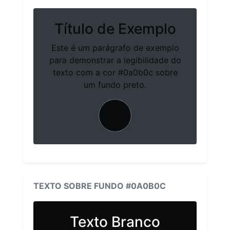
Título de Exemplo
Este é um parágrafo de exemplo
para demonstrar a legibilidade do
texto com a cor #0a0b0c sobre
um fundo preto.
TEXTO SOBRE FUNDO #0A0B0C
Texto Branco