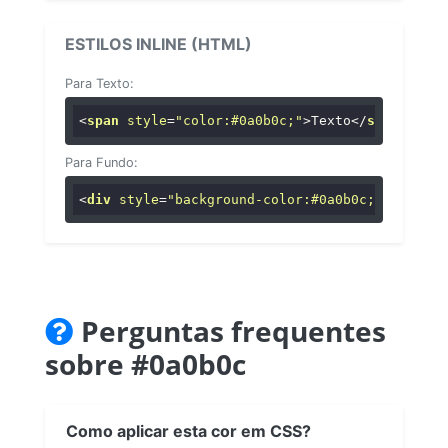
ESTILOS INLINE (HTML)
Para Texto:
<
span
style
=
"color:#0a0b0c;"
>
Texto
</
span
>
Para Fundo:
<
div
style
=
"background-color:#0a0b0c;"
>
...
</
di
Perguntas frequentes
sobre #0a0b0c
Como aplicar esta cor em CSS?