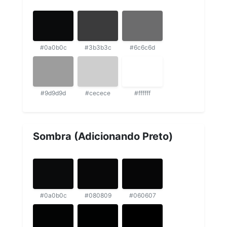
#0a0b0c
#3b3b3c
#6c6c6d
#9d9d9d
#cecece
#ffffff
Sombra (Adicionando Preto)
#0a0b0c
#080809
#060607