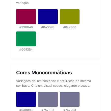
variação.
#930040
#0a0093
#8a9300
#009354
Cores Monocromáticas
Variações de luminosidade e saturação da mesma
cor base. Cria um visual coeso, elegante e suave.
#0a0093
#757393
#747293