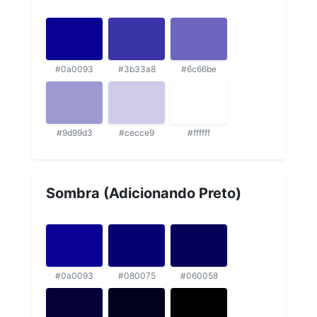
#0a0093
#3b33a8
#6c66be
#9d99d3
#cecce9
#ffffff
Sombra (Adicionando Preto)
#0a0093
#080075
#060058