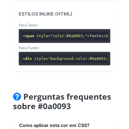
ESTILOS INLINE (HTML)
Para Texto:
<
span
style
=
"color:#0a0093;"
>
Texto
</
span
>
Para Fundo:
<
div
style
=
"background-color:#0a0093;"
>
...
</
di
Perguntas frequentes
sobre #0a0093
Como aplicar esta cor em CSS?