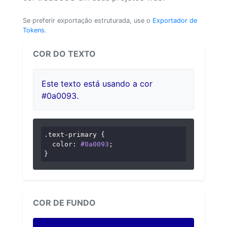
Se preferir exportação estruturada, use o
Exportador de
Tokens
.
COR DO TEXTO
Este texto está usando a cor
#0a0093.
.text-primary
 {

color
: 
#0a0093
;

}
COR DE FUNDO