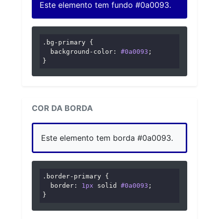
Este elemento tem fundo #0a0093.
.bg-primary
 {

background-color
: 
#0a0093
;

}
COR DA BORDA
Este elemento tem borda #0a0093.
.border-primary
 {

border
: 
1px
 solid 
#0a0093
;

}