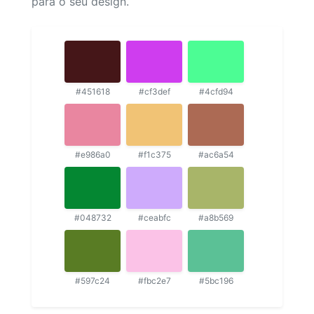
para o seu design.
#451618
#cf3def
#4cfd94
#e986a0
#f1c375
#ac6a54
#048732
#ceabfc
#a8b569
#597c24
#fbc2e7
#5bc196